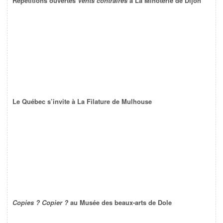
Répétitions ouvertes
Vents contraires
à La Minoterie de Dijon
Le Québec s’invite à La Filature de Mulhouse
Copies ? Copier ?
au Musée des beaux-arts de Dole