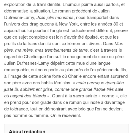
exploration de la transidentité. L’humour pointe aussi parfois, et
dédramatise la situation. Le roman précédent de Julien
Dufresne-Lamy,
Jolis jolis monstres
, nous transportait dans
l’univers des drag-queens à New York, entre les années 80 et
aujourd’hui. Ici pourtant l’angle est radicalement différent, preuve
que ce sujet complexe est loin d’avoir été épuisé, et que les
profils de la transidentité sont extrêmement divers. Dans
Mon
père, ma mère, mes tremblements de terre
, c’est à travers le
regard de Charlie que l’on suit le changement de sexe du père.
Julien Dufresnes-Lamy dépeint cette mue d’une langue
remarquable, qui nous porte au plus près de l’expérience du fils,
à l’image de cette scène forte où Charlie encore enfant surprend
son père avec des habits féminins,
« cette perruque éparpillée
juste là, subitement grise, comme une grande flaque très sale
où nagent des têtards »
. Quant à la sacro-sainte « norme », elle
en prend pour son grade dans ce roman qui incite à davantage
de tolérance, tout en démontrant avec brio que l’on ne devient
pas homme ou femme. On le redevient.
About redaction