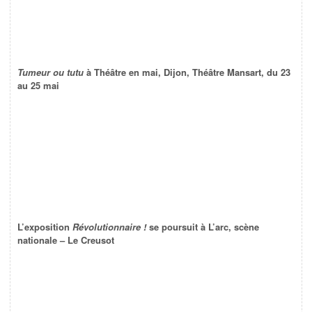
Tumeur ou tutu
à Théâtre en mai, Dijon, Théâtre Mansart, du 23
au 25 mai
L’exposition
Révolutionnaire !
se poursuit à L’arc, scène
nationale – Le Creusot