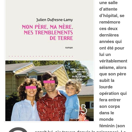
une salle
d’attente
d’hôpital, se
remémore
ces deux
dernières
années qui
ont été pour
lui un
véritablement
séisme, alors
que son père
subit la
lourde
opération qui
fera entrer
son corps
dans le
monde
féminin (son
esprit lui, s’y trouve depuis la naissance). Le