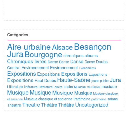
Catégories
Besançon
Aire urbaine
Alsace
Jura
Bourgogne
chroniques albums
Chroniques livres
Danse
Doubs
Danse
Danse
Danse
Environnement
Central
Environnement
Evénements
Expositions
Expositions
Expositions
Expositions
Jura
Haute-Saône
Expositions
Haut Doubs
jeune public
musique
Littérature
loisirs
musique
littérature
Littérature
loisirs
Musique
Musique
Musique
Musique
Musique
Musique classique
Musique classique et ancienne
Patrimoine
salons
et ancienne
patrimoine
Uncategorized
Theatre
Théâtre
Théâtre
Theatre