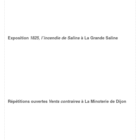
Exposition
1825, l’incendie de Salins
à La Grande Saline
Répétitions ouvertes
Vents contraires
à La Minoterie de Dijon