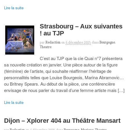
Lire la suite
Strasbourg – Aux suivantes
! au TJP
par
Redaction
on
6 décembre 2025
dans
Bourgogne
,
Theatre
C’est au TJP que la cie Quai n°7 présentera
sa nouvelle création en janvier. Une pièce autour de la figure
(féminine) de l’artiste, qui souhaite réaffirmer l’héritage de
personnalités telles que Louise Bourgeois, Marina Abramovic…
ou Britney Spears. Au début de la pièce, une conférencière
envisage de nous parler du travail d’une femme artiste mais […]
Lire la suite
Dijon – Xplorer 404 au Théâtre Mansart
par
Redaction
on
4 décembre 2025
dans
Bourgogne
,
Musique
,
Theatre