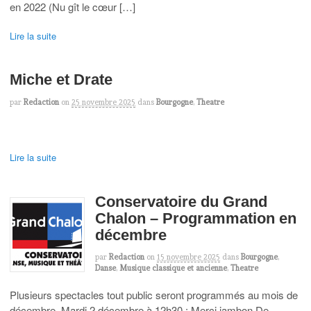
en 2022 (Nu gît le cœur […]
Lire la suite
Miche et Drate
par
Redaction
on
25 novembre 2025
dans
Bourgogne
,
Theatre
Lire la suite
Conservatoire du Grand
Chalon – Programmation en
décembre
par
Redaction
on
15 novembre 2025
dans
Bourgogne
,
Danse
,
Musique classique et ancienne
,
Theatre
Plusieurs spectacles tout public seront programmés au mois de
décembre. Mardi 2 décembre à 12h30 : Merci jambon De