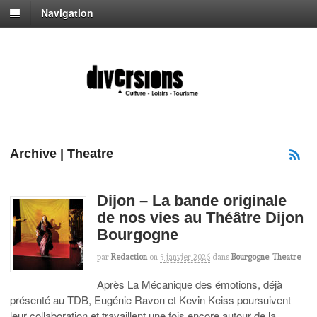
Navigation
Archive | Theatre
Dijon – La bande originale
de nos vies au Théâtre Dijon
Bourgogne
par
Redaction
on
5 janvier 2026
dans
Bourgogne
,
Theatre
Après La Mécanique des émotions, déjà
présenté au TDB, Eugénie Ravon et Kevin Keiss poursuivent
leur collaboration et travaillent une fois encore autour de la