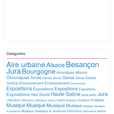
Catégories
Besançon
Aire urbaine
Alsace
Jura
Bourgogne
chroniques albums
Chroniques livres
Danse
Doubs
Danse
Danse
Danse
Environnement
Central
Environnement
Evénements
Expositions
Expositions
Expositions
Expositions
Jura
Haute-Saône
Expositions
Haut Doubs
jeune public
musique
Littérature
loisirs
musique
littérature
Littérature
loisirs
Musique
Musique
Musique
Musique
Musique
Musique classique
Musique classique et ancienne
Patrimoine
salons
et ancienne
patrimoine