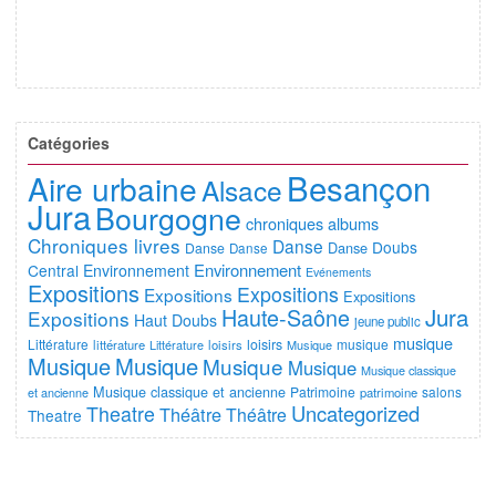
Catégories
Besançon
Aire urbaine
Alsace
Jura
Bourgogne
chroniques albums
Chroniques livres
Danse
Doubs
Danse
Danse
Danse
Environnement
Central
Environnement
Evénements
Expositions
Expositions
Expositions
Expositions
Jura
Haute-Saône
Expositions
Haut Doubs
jeune public
musique
Littérature
loisirs
musique
littérature
Littérature
loisirs
Musique
Musique
Musique
Musique
Musique
Musique classique
Musique classique et ancienne
Patrimoine
salons
et ancienne
patrimoine
Uncategorized
Theatre
Théâtre
Théâtre
Theatre