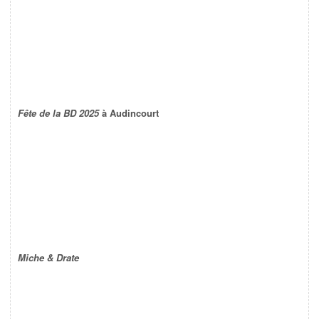
Fête de la BD 2025
à Audincourt
Miche & Drate