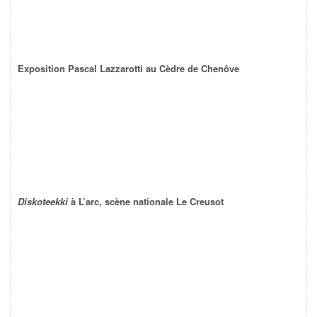
Exposition Pascal Lazzarotti au Cèdre de Chenôve
Diskoteekki
à L’arc, scène nationale Le Creusot