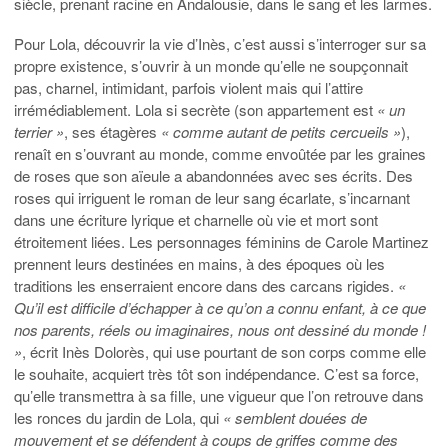
siècle, prenant racine en Andalousie, dans le sang et les larmes.
Pour Lola, découvrir la vie d’Inès, c’est aussi s’interroger sur sa
propre existence, s’ouvrir à un monde qu’elle ne soupçonnait
pas, charnel, intimidant, parfois violent mais qui l’attire
irrémédiablement. Lola si secrète (son appartement est
« un
terrier »
, ses étagères
« comme autant de petits cercueils »
),
renaît en s’ouvrant au monde, comme envoûtée par les graines
de roses que son aïeule a abandonnées avec ses écrits. Des
roses qui irriguent le roman de leur sang écarlate, s’incarnant
dans une écriture lyrique et charnelle où vie et mort sont
étroitement liées. Les personnages féminins de Carole Martinez
prennent leurs destinées en mains, à des époques où les
traditions les enserraient encore dans des carcans rigides.
«
Qu’il est difficile d’échapper à ce qu’on a connu enfant, à ce que
nos parents, réels ou imaginaires, nous ont dessiné du monde !
»
, écrit Inès Dolorès, qui use pourtant de son corps comme elle
le souhaite, acquiert très tôt son indépendance. C’est sa force,
qu’elle transmettra à sa fille, une vigueur que l’on retrouve dans
les ronces du jardin de Lola, qui
« semblent douées de
mouvement et se défendent à coups de griffes comme des