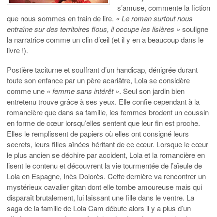
s’amuse, commente la fiction
que nous sommes en train de lire.
« Le roman surtout nous
entraîne sur des territoires flous, il occupe les lisières »
souligne
la narratrice comme un clin d’œil (et il y en a beaucoup dans le
livre !).
Postière taciturne et souffrant d’un handicap, dénigrée durant
toute son enfance par un père acariâtre, Lola se considère
comme une
« femme sans intérêt »
. Seul son jardin bien
entretenu trouve grâce à ses yeux. Elle confie cependant à la
romancière que dans sa famille, les femmes brodent un coussin
en forme de cœur lorsqu’elles sentent que leur fin est proche.
Elles le remplissent de papiers où elles ont consigné leurs
secrets, leurs filles aînées héritant de ce cœur. Lorsque le cœur
le plus ancien se déchire par accident, Lola et la romancière en
lisent le contenu et découvrent la vie tourmentée de l’aïeule de
Lola en Espagne, Inès Dolorès. Cette dernière va rencontrer un
mystérieux cavalier gitan dont elle tombe amoureuse mais qui
disparaît brutalement, lui laissant une fille dans le ventre. La
saga de la famille de Lola Cam débute alors il y a plus d’un