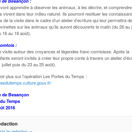
 de Besançon :
 vont apprendre à observer les animaux, à les décrire, et comprendre
ls vivent dans leur milieu naturel. Ils pourront restituer les connaissa
s de la visite dans le cadre d’un atelier d’écriture qui leur permettra d
vinettes sur les animaux qu’ils auront découverts le matin (du 26 au
du 16 au 18 août).
omtois :
 visite autour des croyances et légendes franc-comtoises. Après la
enfants seront invités à créer leur propre conte à travers un atelier d’éc
 juillet puis du 23 au 25 août).
ir plus sur l’opération Les Portes du Temps :
rtesdutemps.culture.gouv.fr/
le de Besançon
 du Temps
oût 2016
edaction
osts by redaction
→