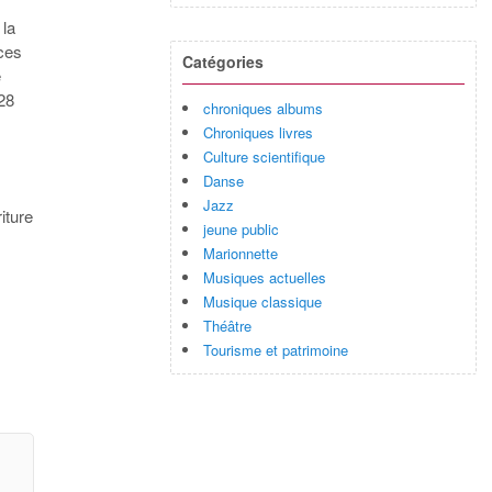
 la
nces
Catégories
e
 28
chroniques albums
Chroniques livres
Culture scientifique
Danse
Jazz
riture
jeune public
Marionnette
Musiques actuelles
Musique classique
Théâtre
Tourisme et patrimoine