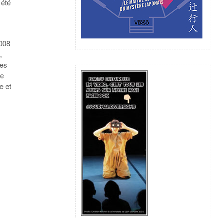
 été
2008
,
des
re
e et