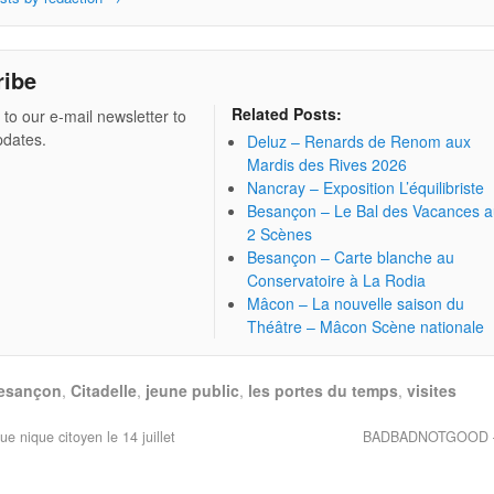
ribe
Related Posts:
 to our e-mail newsletter to
pdates.
Deluz – Renards de Renom aux
Mardis des Rives 2026
Nancray – Exposition L’équilibriste
Besançon – Le Bal des Vacances 
2 Scènes
Besançon – Carte blanche au
Conservatoire à La Rodia
Mâcon – La nouvelle saison du
Théâtre – Mâcon Scène nationale
esançon
,
Citadelle
,
jeune public
,
les portes du temps
,
visites
ue nique citoyen le 14 juillet
BADBADNOTGOOD 