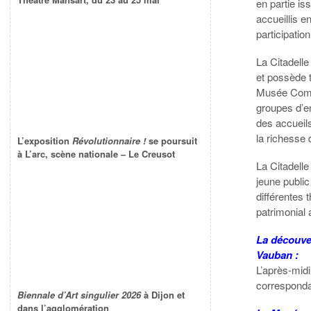
en partie i
accueillis 
participation
La Citadell
et possède 
Musée Comto
groupes d’en
des accueils
la richesse 
L’exposition
Révolutionnaire !
se poursuit
à L’arc, scène nationale – Le Creusot
La Citadell
jeune public
différentes
patrimonial 
La découver
Vauban :
L’après-midi
correspondan
Biennale d’Art singulier 2026
à Dijon et
dans l’agglomération