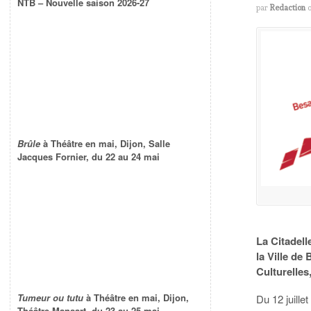
NTB – Nouvelle saison 2026-27
par
Redaction
Brûle
à Théâtre en mai, Dijon, Salle
Jacques Fornier, du 22 au 24 mai
La Citadell
la Ville de
Culturelles
Tumeur ou tutu
à Théâtre en mai, Dijon,
Du 12 juille
Théâtre Mansart, du 23 au 25 mai