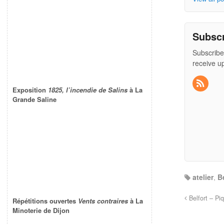
Subsc
Subscribe
receive u
Exposition
1825, l’incendie de Salins
à La
Grande Saline
atelier
,
B
Belfort – Piq
Répétitions ouvertes
Vents contraires
à La
Minoterie de Dijon