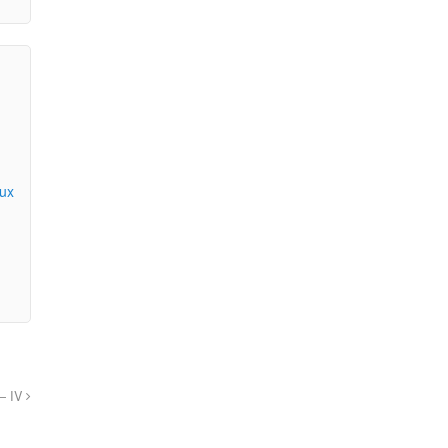
aux
– IV