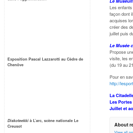
Le Muséum
Les enfants
façon dont i
acquises lor
créer des de
juillet puis 
Le Musée c
Propose une
visite, les 
Exposition Pascal Lazzarotti au Cèdre de
(du 19 au 21
Chenôve
Pour en savo
http://lespo
La Citadel
Les Portes
Juillet et a
Diskoteekki
à L’arc, scène nationale Le
About r
Creusot
View all p