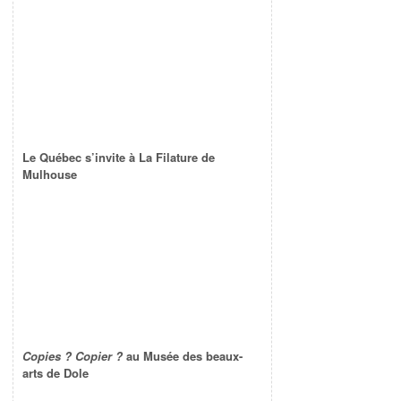
Le Québec s’invite à La Filature de
Mulhouse
Copies ? Copier ?
au Musée des beaux-
arts de Dole