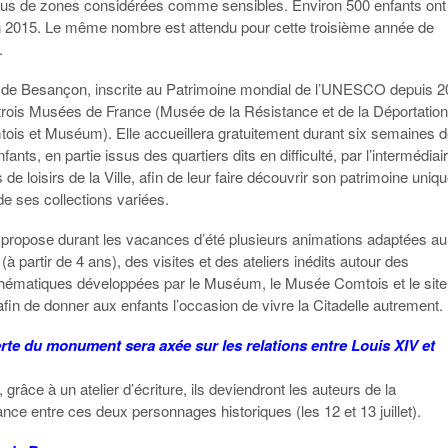
ssus de zones considérées comme sensibles. Environ 500 enfants ont
en 2015. Le même nombre est attendu pour cette troisième année de
.
e de Besançon, inscrite au Patrimoine mondial de l’UNESCO depuis 
trois Musées de France (Musée de la Résistance et de la Déportation
is et Muséum). Elle accueillera gratuitement durant six semaines 
fants, en partie issus des quartiers dits en difficulté, par l’intermédiai
 de loisirs de la Ville, afin de leur faire découvrir son patrimoine uniqu
de ses collections variées.
e propose durant les vacances d’été plusieurs animations adaptées au
 (à partir de 4 ans), des visites et des ateliers inédits autour des
 thématiques développées par le Muséum, le Musée Comtois et le site
afin de donner aux enfants l’occasion de vivre la Citadelle autrement.
te du monument sera axée sur les relations entre Louis XIV et
, grâce à un atelier d’écriture, ils deviendront les auteurs de la
ce entre ces deux personnages historiques (les 12 et 13 juillet).