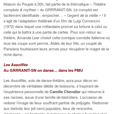
Maison du Peuple à 20h, fait partie de la thématique
« Théâtre
complots & mythes »
du GRRRANIT-SN. Le complot est
facilement identifiable : empocher…
« l’argent de la vieille »
! Il
s’agit de l’adaptation théâtrale d’un film de Luigi Comencini
(1972) dans lequel une milliardaire promet sa fortune à celui ou
celle qui la battra à une partie de cartes. Pour son retour au
théâtre, Amanda Lear choisit cette iconique comédie italienne où
tous les coups sont permis. Aidés de leur fille, un couple de
Parisiens fourbissent leurs armes pour récupérer le magot de la
riche dame.
Les Assoiffés
Au GRRRANIT-SN on danse… dans les PMU
Les Assoiffés
, solo de danse-théâtre, aura pour décor en
décembre de véritables débits de boissons, s’inspirant de
l’expérience personnelle de
Camille Chevalier
qui retourne à
ses racines, issue d’une famille de bistrotiers. L’occasion de
redorer l’image de lieux souffrant parfois de préjugés. Redonner
aux bistrots leur joli verni populaire, lieux de rencontre,
d’échange
« où l’entraide, la tolérance, la chaleur humaine et le