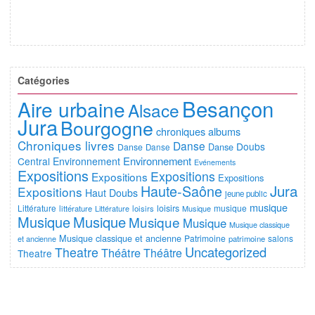
Catégories
Besançon
Aire urbaine
Alsace
Jura
Bourgogne
chroniques albums
Chroniques livres
Danse
Doubs
Danse
Danse
Danse
Environnement
Central
Environnement
Evénements
Expositions
Expositions
Expositions
Expositions
Jura
Haute-Saône
Expositions
Haut Doubs
jeune public
musique
Littérature
loisirs
musique
littérature
Littérature
loisirs
Musique
Musique
Musique
Musique
Musique
Musique classique
Musique classique et ancienne
Patrimoine
salons
et ancienne
patrimoine
Uncategorized
Theatre
Théâtre
Théâtre
Theatre