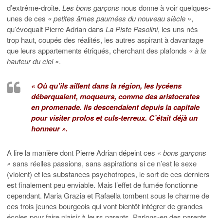
d’extrême-droite.
Les bons garçons
nous donne à voir quelques-
unes de ces
« petites âmes paumées du nouveau siècle »
,
qu’évoquait Pierre Adrian dans
La Piste Pasolini
, les uns nés
trop haut, coupés des réalités, les autres aspirant à davantage
que leurs appartements étriqués, cherchant des plafonds
« à la
hauteur du ciel »
.
« Où qu’ils aillent dans la région, les lycéens
débarquaient, moqueurs, comme des aristocrates
en promenade. Ils descendaient depuis la capitale
pour visiter prolos et culs-terreux. C’était déjà un
honneur ».
A lire la manière dont Pierre Adrian dépeint ces
« bons garçons
»
sans réelles passions, sans aspirations si ce n’est le sexe
(violent) et les substances psychotropes, le sort de ces derniers
est finalement peu enviable. Mais l’effet de fumée fonctionne
cependant. Maria Grazia et Rafaella tombent sous le charme de
ces trois jeunes bourgeois qui vont bientôt intégrer de grandes
écoles pour faire plaisir à leurs parents. Parlons-en des parents,