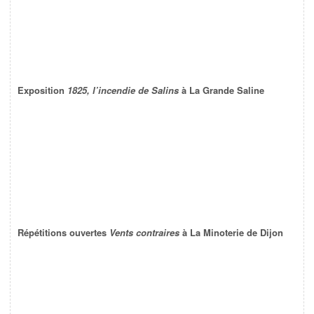
Exposition
1825, l’incendie de Salins
à La Grande Saline
Répétitions ouvertes
Vents contraires
à La Minoterie de Dijon