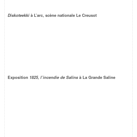
Diskoteekki
à L’arc, scène nationale Le Creusot
Exposition
1825, l’incendie de Salins
à La Grande Saline