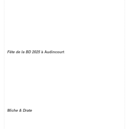
Fête de la BD 2025
à Audincourt
Miche & Drate