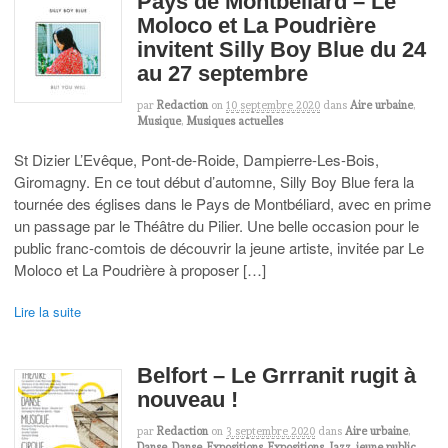
Pays de Montbéliard – Le
Moloco et La Poudrière
invitent Silly Boy Blue du 24
au 27 septembre
par
Redaction
on
10 septembre 2020
dans
Aire urbaine
,
Musique
,
Musiques actuelles
St Dizier L’Evêque, Pont-de-Roide, Dampierre-Les-Bois,
Giromagny. En ce tout début d’automne, Silly Boy Blue fera la
tournée des églises dans le Pays de Montbéliard, avec en prime
un passage par le Théâtre du Pilier. Une belle occasion pour le
public franc-comtois de découvrir la jeune artiste, invitée par Le
Moloco et La Poudrière à proposer […]
Lire la suite
Belfort – Le Grrranit rugit à
nouveau !
par
Redaction
on
3 septembre 2020
dans
Aire urbaine
,
Danse
,
Danse
,
Expositions
,
Expositions
,
Jazz
,
jeune public
,