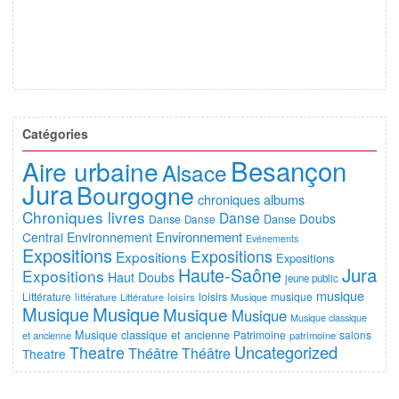
Catégories
Besançon
Aire urbaine
Alsace
Jura
Bourgogne
chroniques albums
Chroniques livres
Danse
Doubs
Danse
Danse
Danse
Environnement
Central
Environnement
Evénements
Expositions
Expositions
Expositions
Expositions
Jura
Haute-Saône
Expositions
Haut Doubs
jeune public
musique
Littérature
loisirs
musique
littérature
Littérature
loisirs
Musique
Musique
Musique
Musique
Musique
Musique classique
Musique classique et ancienne
Patrimoine
salons
et ancienne
patrimoine
Uncategorized
Theatre
Théâtre
Théâtre
Theatre