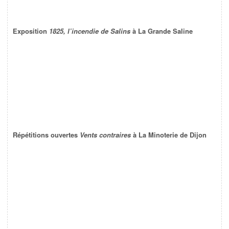
Exposition
1825, l’incendie de Salins
à La Grande Saline
Répétitions ouvertes
Vents contraires
à La Minoterie de Dijon