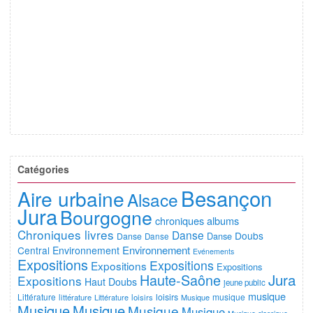
Catégories
Besançon
Aire urbaine
Alsace
Jura
Bourgogne
chroniques albums
Chroniques livres
Danse
Doubs
Danse
Danse
Danse
Environnement
Central
Environnement
Evénements
Expositions
Expositions
Expositions
Expositions
Jura
Haute-Saône
Expositions
Haut Doubs
jeune public
musique
Littérature
loisirs
musique
littérature
Littérature
loisirs
Musique
Musique
Musique
Musique
Musique
Musique classique