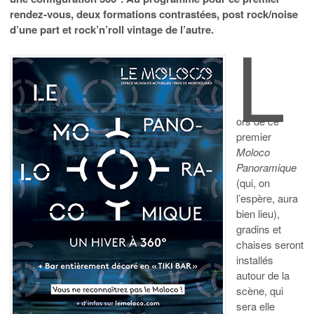
rendez-vous, deux formations contrastées, post rock/noise
L
d’une part et rock’n’roll vintage de l’autre.
ors de ce
premier
Moloco
Panoramique
(qui, on
l’espère, aura
bien lieu),
gradins et
chaises seront
installés
autour de la
scène, qui
sera elle