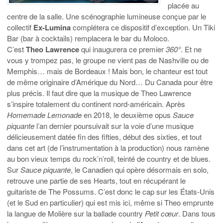
placée au
centre de la salle. Une scénographie lumineuse conçue par le
collectif
Ex-Lumina
complétera ce dispositif d’exception. Un Tiki
Bar (bar à cocktails) remplacera le bar du Moloco.
C’est
Theo Lawrence
qui inaugurera ce premier
360°
. Et ne
vous y trompez pas, le groupe ne vient pas de Nashville ou de
Memphis… mais de Bordeaux ! Mais bon, le chanteur est tout
de même originaire d’Amérique du Nord… Du Canada pour être
plus précis. Il faut dire que la musique de Theo Lawrence
s’inspire totalement du continent nord-américain. Après
Homemade Lemonade
en 2018, le deuxième opus
Sauce
piquante
l’an dernier poursuivait sur la voie d’une musique
délicieusement datée fin des fifties, début des sixties, et tout
dans cet art (de l’instrumentation à la production) nous ramène
au bon vieux temps du rock’n’roll, teinté de country et de blues.
Sur
Sauce piquante
, le Canadien qui opère désormais en solo,
retrouve une partie de ses Hearts, tout en récupérant le
guitariste de The Possums. C’est donc le cap sur les États-Unis
(et le Sud en particulier) qui est mis ici, même si Theo emprunte
la langue de Molière sur la ballade country
Petit cœur
. Dans tous