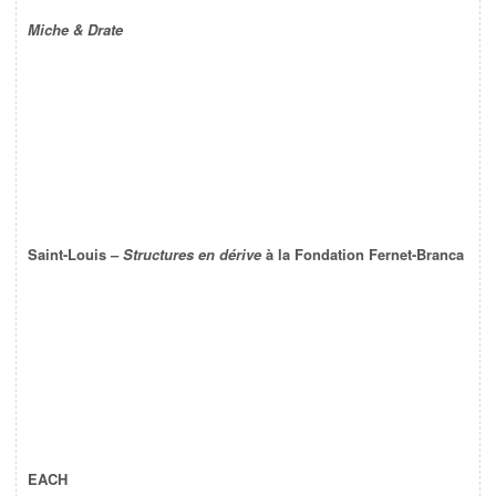
Miche & Drate
Saint-Louis –
Structures en dérive
à la Fondation Fernet-Branca
EACH