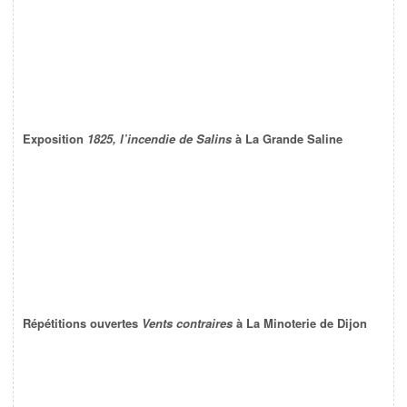
Exposition
1825, l’incendie de Salins
à La Grande Saline
Répétitions ouvertes
Vents contraires
à La Minoterie de Dijon