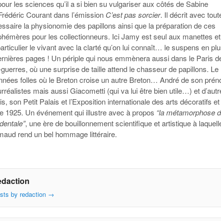
ur les sciences qu’il a si bien su vulgariser aux côtés de Sabine
Frédéric Courant dans l’émission
C’est pas sorcier
. Il décrit avec tout
ssaire la physionomie des papillons ainsi que la préparation de ces
phémères pour les collectionneurs. Ici Jamy est seul aux manettes et
articulier le vivant avec la clarté qu’on lui connaît… le suspens en plu
ernières pages ! Un périple qui nous emmènera aussi dans le Paris d
-guerres, où une surprise de taille attend le chasseur de papillons. Le
nnées folles où le Breton croise un autre Breton… André de son pré
réalistes mais aussi Giacometti (qui va lui être bien utile…) et d’aut
ris, son Petit Palais et
l
’Exposition internationale des arts décoratifs et
e 1925
. Un
événement qui illustre avec à propos
“la métamorphose d
dentale”
, une ère de bouillonnement scientifique et artistique à laquell
ud rend un bel hommage littéraire.
edaction
osts by redaction
→