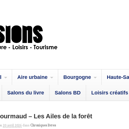
l
Aire urbaine
Bourgogne
Haute-S
Salons du livre
Salons BD
Loisirs créatifs
urmaud – Les Ailes de la forêt
on
20 avril 2026
dans
Chroniques livres