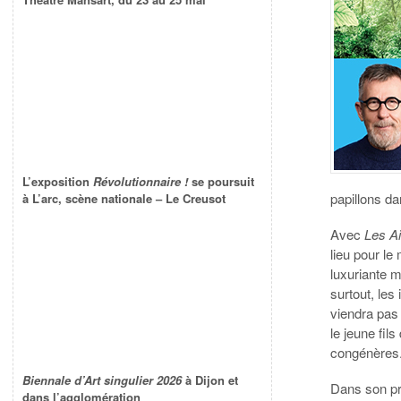
L’exposition
Révolutionnaire !
se poursuit
papillons d
à L’arc, scène nationale – Le Creusot
Avec
Les Ai
lieu pour le
luxuriante m
surtout, les
viendra pas
le jeune fil
congénères
Biennale d’Art singulier 2026
à Dijon et
Dans son pr
dans l’agglomération