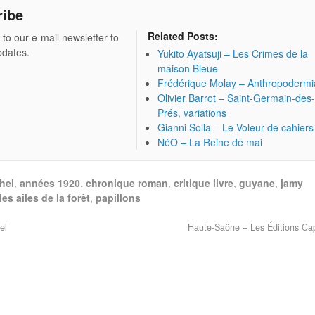
ribe
Related Posts:
 to our e-mail newsletter to
pdates.
Yukito Ayatsuji – Les Crimes de la
maison Bleue
Frédérique Molay – Anthropodermi
Olivier Barrot – Saint-Germain-des
Prés, variations
Gianni Solla – Le Voleur de cahiers
NéO – La Reine de mai
hel
,
années 1920
,
chronique roman
,
critique livre
,
guyane
,
jamy
les ailes de la forêt
,
papillons
el
Haute-Saône – Les Éditions Ca