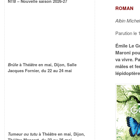
NTB – Nouvelle saison 2026-27
ROMAN
Albin Miche
Parution le 
Émile Le Gu
Maroni pour
va vivre. P
Brûle
à Théâtre en mai, Dijon, Salle
mâles et fe
Jacques Fornier, du 22 au 24 mai
lépidoptère
Tumeur ou tutu
à Théâtre en mai, Dijon,
Théâtre Mansart, du 23 au 25 mai