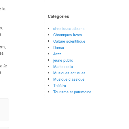
e la
Catégories
s,
chroniques albums
e
Chroniques livres
Culture scientifique
nom,
Danse
res
Jazz
jeune public
e la
Marionnette
e
Musiques actuelles
Musique classique
Théâtre
Tourisme et patrimoine