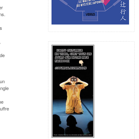
er
ns.
es
,
nde
 un
ungle
ne
uffre