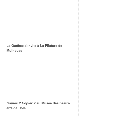
Le Québec s’invite à La Filature de
Mulhouse
Copies ? Copier ?
au Musée des beaux-
arts de Dole