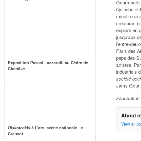
Gourmaud po
Quindou et 
minutie néce
créatures é
explore en p
jusqu’aux d
l’entre-deux
Paris des A
pape des Sur
Exposition Pascal Lazzarotti au Cèdre de
artistes. Pa
Chenôve
industriels
d
société occi
Jamy Gourma
Paul Sobrin
About r
View all p
Diskoteekki
à L’arc, scène nationale Le
Creusot