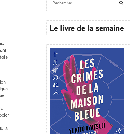
Le livre de la semaine
u-
u’il
fois
lon
nique
que
re
peler
lui a