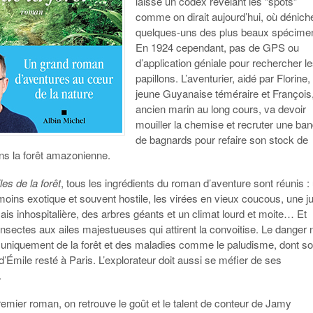
laissé un codex révélant les “spots”
comme on dirait aujourd’hui, où dénich
quelques-uns des plus beaux spécime
En 1924 cependant, pas de GPS ou
d’application géniale pour rechercher l
papillons. L’aventurier, aidé par Florine,
jeune Guyanaise téméraire et François
ancien marin au long cours, va devoir
mouiller la chemise et recruter une ba
de bagnards pour refaire son stock de
ans la forêt amazonienne.
les de la forêt
, tous les ingrédients du roman d’aventure sont réunis :
 moins exotique et souvent hostile, les virées en vieux coucous, une j
ais inhospitalière, des arbres géants et un climat lourd et moite… Et
 insectes aux ailes majestueuses qui attirent la convoitise. Le danger 
 uniquement de la forêt et des maladies comme le paludisme, dont so
s d’Émile resté à Paris. L’explorateur doit aussi se méfier de ses
.
emier roman, on retrouve le goût et le talent de conteur de Jamy