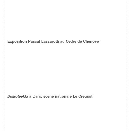
Exposition Pascal Lazzarotti au Cèdre de Chenôve
Diskoteekki
à L’arc, scène nationale Le Creusot