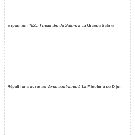
Exposition
1825, l’incendie de Salins
à La Grande Saline
Répétitions ouvertes
Vents contraires
à La Minoterie de Dijon