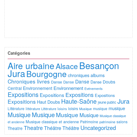
Catégories
Besançon
Aire urbaine
Alsace
Jura
Bourgogne
chroniques albums
Chroniques livres
Danse
Doubs
Danse
Danse
Danse
Environnement
Central
Environnement
Evénements
Expositions
Expositions
Expositions
Expositions
Jura
Haute-Saône
Expositions
Haut Doubs
jeune public
musique
Littérature
loisirs
musique
littérature
Littérature
loisirs
Musique
Musique
Musique
Musique
Musique
Musique classique
Musique classique et ancienne
Patrimoine
salons
et ancienne
patrimoine
Uncategorized
Theatre
Théâtre
Théâtre
Theatre