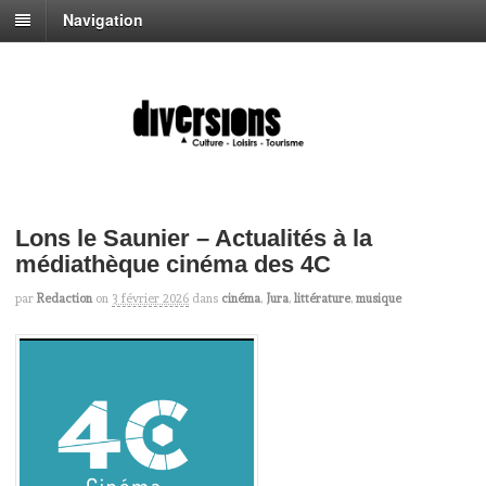
Navigation
Lons le Saunier – Actualités à la
médiathèque cinéma des 4C
par
Redaction
on
3 février 2026
dans
cinéma
,
Jura
,
littérature
,
musique