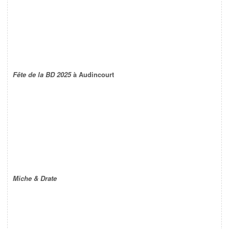
Fête de la BD 2025
à Audincourt
Miche & Drate