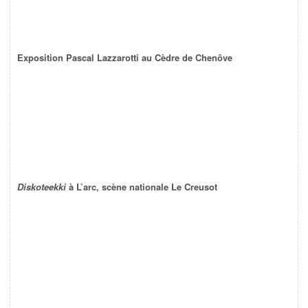
Exposition Pascal Lazzarotti au Cèdre de Chenôve
Diskoteekki
à L’arc, scène nationale Le Creusot