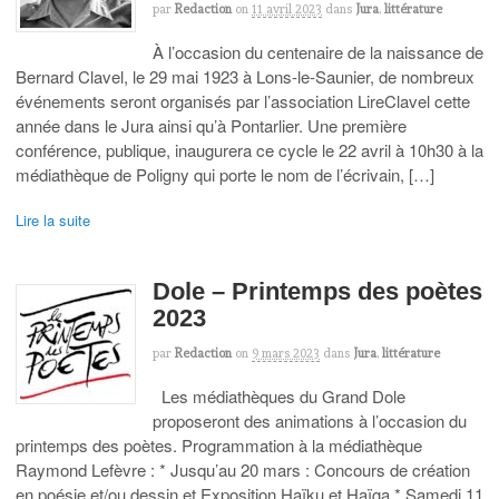
par
Redaction
on
11 avril 2023
dans
Jura
,
littérature
À l’occasion du centenaire de la naissance de
Bernard Clavel, le 29 mai 1923 à Lons-le-Saunier, de nombreux
événements seront organisés par l’association LireClavel cette
année dans le Jura ainsi qu’à Pontarlier. Une première
conférence, publique, inaugurera ce cycle le 22 avril à 10h30 à la
médiathèque de Poligny qui porte le nom de l’écrivain, […]
Lire la suite
Dole – Printemps des poètes
2023
par
Redaction
on
9 mars 2023
dans
Jura
,
littérature
Les médiathèques du Grand Dole
proposeront des animations à l’occasion du
printemps des poètes. Programmation à la médiathèque
Raymond Lefèvre : * Jusqu’au 20 mars : Concours de création
en poésie et/ou dessin et Exposition Haïku et Haïga * Samedi 11