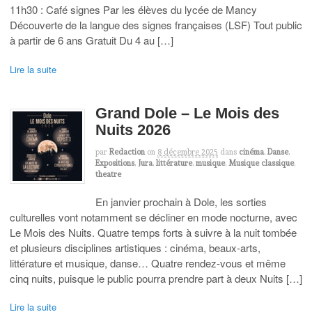
11h30 : Café signes Par les élèves du lycée de Mancy
Découverte de la langue des signes françaises (LSF) Tout public
à partir de 6 ans Gratuit Du 4 au […]
Lire la suite
Grand Dole – Le Mois des
Nuits 2026
par
Redaction
on
8 décembre 2025
dans
cinéma
,
Danse
,
Expositions
,
Jura
,
littérature
,
musique
,
Musique classique
,
theatre
En janvier prochain à Dole, les sorties
culturelles vont notamment se décliner en mode nocturne, avec
Le Mois des Nuits. Quatre temps forts à suivre à la nuit tombée
et plusieurs disciplines artistiques : cinéma, beaux-arts,
littérature et musique, danse… Quatre rendez-vous et même
cinq nuits, puisque le public pourra prendre part à deux Nuits […]
Lire la suite