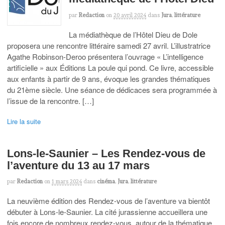
par
Redaction
on
20 avril 2024
dans
Jura
,
littérature
La médiathèque de l’Hôtel Dieu de Dole
proposera une rencontre littéraire samedi 27 avril. L’illustratrice
Agathe Robinson-Deroo présentera l’ouvrage « L’intelligence
artificielle » aux Éditions La poule qui pond. Ce livre, accessible
aux enfants à partir de 9 ans, évoque les grandes thématiques
du 21ème siècle. Une séance de dédicaces sera programmée à
l’issue de la rencontre. […]
Lire la suite
Lons-le-Saunier – Les Rendez-vous de
l’aventure du 13 au 17 mars
par
Redaction
on
1 mars 2024
dans
cinéma
,
Jura
,
littérature
La neuvième édition des Rendez-vous de l’aventure va bientôt
débuter à Lons-le-Saunier. La cité jurassienne accueillera une
fois encore de nombreux rendez-vous, autour de la thématique