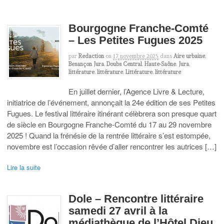
Bourgogne Franche-Comté
– Les Petites Fugues 2025
par
Redaction
on
17 novembre 2025
dans
Aire urbaine
,
Besançon Jura
,
Doubs Central
,
Haute-Saône
,
Jura
,
littérature
,
littérature
,
Littérature
,
littérature
En juillet dernier, l’Agence Livre & Lecture,
initiatrice de l’événement, annonçait la 24e édition de ses Petites
Fugues. Le festival littéraire itinérant célèbrera son presque quart
de siècle en Bourgogne Franche-Comté du 17 au 29 novembre
2025 ! Quand la frénésie de la rentrée littéraire s’est estompée,
novembre est l’occasion rêvée d’aller rencontrer les autrices […]
Lire la suite
Dole – Rencontre littéraire
samedi 27 avril à la
médiathèque de l’Hôtel Dieu