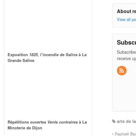
About r
View all p
Subsc
Subscribe
Exposition
1825, l’incendie de Salins
à La
receive u
Grande Saline
arts de l
Répétitions ouvertes
Vents contraires
à La
Minoterie de Dijon
Raphaël Bau