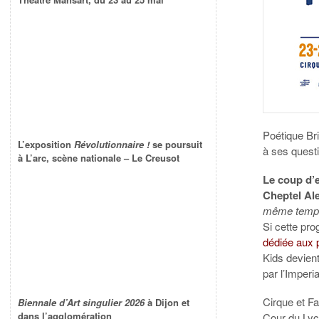
Poétique Bri
L’exposition
Révolutionnaire !
se poursuit
à ses questi
à L’arc, scène nationale – Le Creusot
Le coup d’
Cheptel Al
même temp
Si cette pr
dédiée aux 
Kids devient 
par l’Imperia
Cirque et Fa
Biennale d’Art singulier 2026
à Dijon et
dans l’agglomération
Cour du Lyc