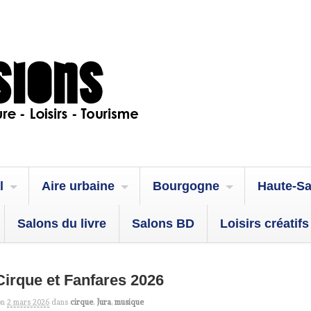
l
Aire urbaine
Bourgogne
Haute-S
Salons du livre
Salons BD
Loisirs créatifs
Cirque et Fanfares 2026
on
2 mars 2026
dans
cirque
,
Jura
,
musique