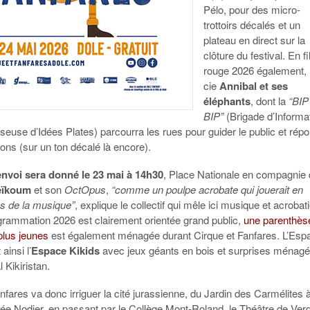
Pélo, pour des micro-
trottoirs décalés et un
plateau en direct sur la
clôture du festival. En fi
rouge 2026 également, 
cie
Annibal et ses
éléphants
, dont la
“BIP
BIP”
(Brigade d’Informa
seuse d’Idées Plates) parcourra les rues pour guider le public et rép
ons (sur un ton décalé là encore).
envoi sera donné le 23 mai à 14h30
, Place Nationale en compagnie
eïkoum
et son
OctOpus
,
“comme un poulpe acrobate qui jouerait en
s de la musique”
, explique le collectif qui mêle ici musique et acrobat
ogrammation 2026 est clairement orientée grand public,
une parenthès
plus jeunes
est également ménagée durant Cirque et Fanfares. L’Esp
ainsi l’
Espace Kikids
avec jeux géants en bois et surprises ménag
l Kikiristan.
nfares va donc irriguer la cité jurassienne, du Jardin des Carmélites à
ée Nodier, en passant par le Collège Mont-Roland, le Théâtre de Ver