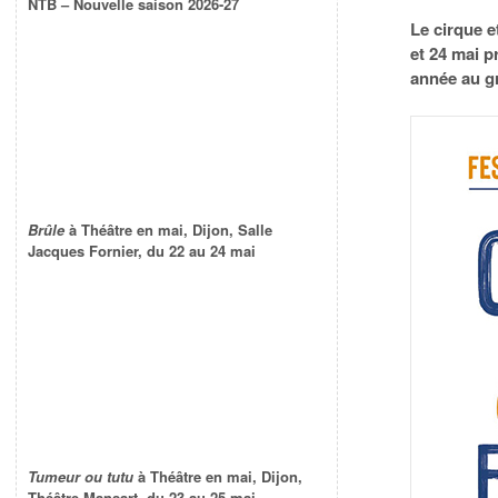
NTB – Nouvelle saison 2026-27
Le cirque e
et 24 mai p
année au g
Brûle
à Théâtre en mai, Dijon, Salle
Jacques Fornier, du 22 au 24 mai
Tumeur ou tutu
à Théâtre en mai, Dijon,
Théâtre Mansart, du 23 au 25 mai