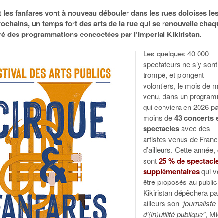
t les fanfares vont à nouveau débouler dans les rues doloises le
rochains, un temps fort des arts de la rue qui se renouvelle chaq
ré des programmations concoctées par l’Imperial Kikiristan.
Les quelques 40 000
spectateurs ne s’y sont
trompé, et plongent
volontiers, le mois de m
venu, dans un progra
qui conviera en 2026 p
moins de
43 concerts e
spectacles
avec des
artistes venus de Franc
d’ailleurs. Cette année,
sont
25 % de spectacl
supplémentaires
qui v
être proposés au public
Kikiristan dépêchera pa
ailleurs son
“journaliste
d’(in)utilité publique”
, Mi