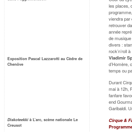
les places, 
programme, 
viendra par
retrouver d
année repré
de musique 
divers : st
rock’n’roll
Vladimir S
Exposition Pascal Lazzarotti au Cèdre de
d’Homère, c
Chenôve
temps ou p
Durant Cirq
mai à 12h, 
fanfare favo
end
Gourma
Garibaldi.
U
Diskoteekki
à L’arc, scène nationale Le
Cirque & F
Creusot
Programm