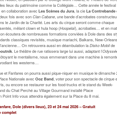
des lieux du patrimoine comme la Collégiale… Cette année le festival
en collaboration avec
Les Scènes du Jura
, la cie
La Contrebande
 deux fois avec son
Clan Cabane
, une bande d’acrobates constructeu
ans le Jardin de la Charité. Les arts du cirque seront comme chaque
sentés, mêlant clown et hula hoop (
Hoopelaï
), acrobaties… et en mat
on écoutera de nombreuses formations conviées à Dole dans des st
andards classiques revisités, musique mariachi, Balkans, New-Orlean
 à l’ancienne… On retrouvera aussi en déambulation la
Disko Mobil
de
poutnik
. Le théâtre de rue ratissera large lui aussi, adaptant l’
Odyssé
ôtoyant le mentalisme, nous emmenant dans une machine à remonte
arodiant les westerns…
ue et Fanfares on pourra aussi
pi
que
-niquer
en musique
le
dimanche
Place Nationale
avec
Ooz
Band
, voter pour son spectacle de cirque 
ris, ou encore se
restaurer
sur les
food-trucks et le
stand
du Week-
nd du Chat
Perché
au
Village
Gourmand installé Place
n
Point Info
vous
attendra
également sur la P
lace
du 8 mai
.
anfare
, Dole (divers lieux), 23 et 24 mai 2026 – Gratuit
e complet