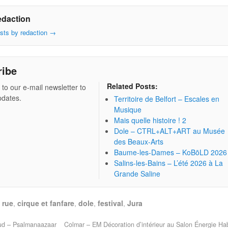
edaction
osts by redaction
→
ribe
Related Posts:
 to our e-mail newsletter to
pdates.
Territoire de Belfort – Escales en
Musique
Mais quelle histoire ! 2
Dole – CTRL+ALT+ART au Musée
des Beaux-Arts
Baume-les-Dames – KoBōLD 2026
Salins-les-Bains – L’été 2026 à La
Grande Saline
a rue
,
cirque et fanfare
,
dole
,
festival
,
Jura
d – Psalmanaazaar
Colmar – EM Décoration d’intérieur au Salon Énergie Ha