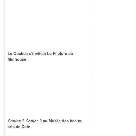
Le Québec s’invite à La Filature de
Mulhouse
Copies ? Copier ?
au Musée des beaux-
arts de Dole