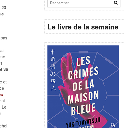
s 23
ue
Le livre de la semaine
 pas
ai
mme
as
t 36
e et
 ce
es
ont
. Le
r
chel