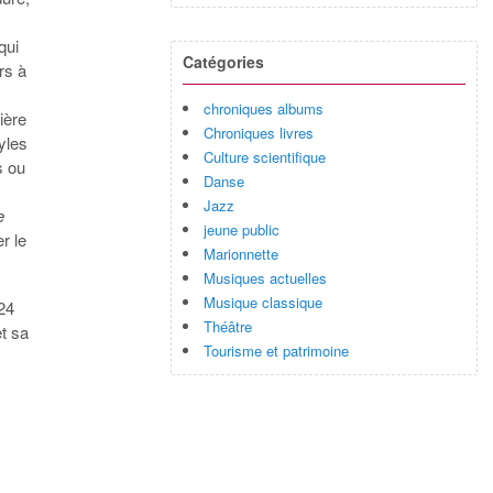
qui
Catégories
rs à
chroniques albums
ière
Chroniques livres
yles
Culture scientifique
s ou
Danse
Jazz
e
jeune public
r le
Marionnette
Musiques actuelles
Musique classique
24
Théâtre
et sa
Tourisme et patrimoine