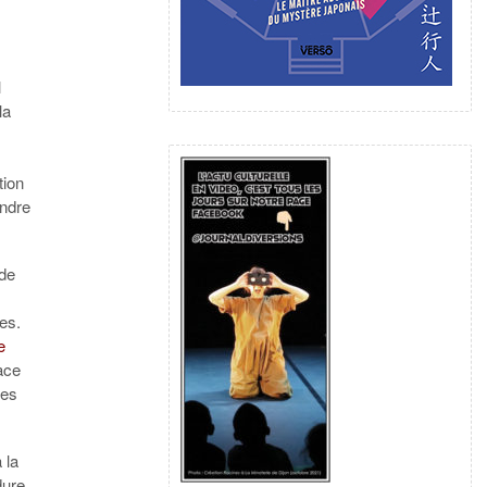
l
la
tion
ondre
 de
ies.
e
ace
ées
 la
dure,