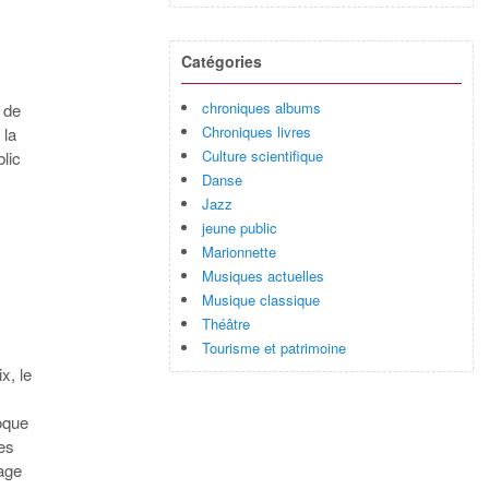
Catégories
chroniques albums
 de
Chroniques livres
 la
Culture scientifique
lic
Danse
Jazz
jeune public
Marionnette
Musiques actuelles
Musique classique
Théâtre
Tourisme et patrimoine
x, le
oque
des
nage