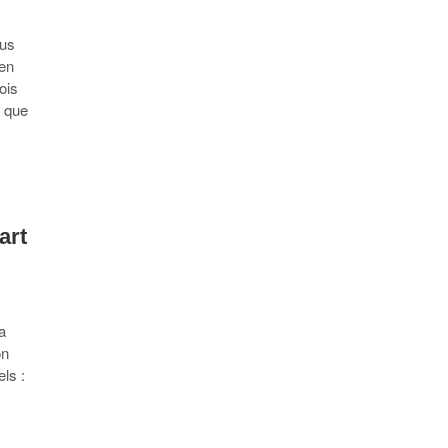
ous
 en
ois
, que
art
a
on
ls :