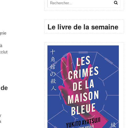
Le livre de la semaine
gnie
x
 à
xclut
 de
y
à