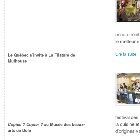
encore récit
le metteur 
Lire la suite
Le Québec s’invite à La Filature de
Mulhouse
festival de
la cuisine e
Copies ? Copier ?
au Musée des beaux-
arts de Dole
d’origines v