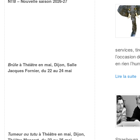
NTB – Nouvelle saison 2026-27
services, ti
l’occasion d
en rien l’hu
Brûle
à Théâtre en mai, Dijon, Salle
Jacques Fornier, du 22 au 24 mai
Lire la suite
Tumeur ou tutu
à Théâtre en mai, Dijon,
Strasbourg.
Théâtre Mansart, du 23 au 25 mai