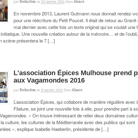
par
Redaction
on
20 janvier 2016
dans
Alsace
En novembre 2013, Laurent Gutmann nous donnait rendez-v
pour une réécriture du Petit Poucet. Il était de retour au Granit
mai dernier avec cette fois un texte original qui se voulait une f
 initiatique. Une nouvelle création autour de la mémoire… et de l’oubli
en scène présentera le 7 […]
L’association Épices Mulhouse prend p
aux Vagamondes 2016
par
Redaction
on
8 janvier 2016
dans
Alsace
L’association Épices, qui collabore de manière régulière avec l
Filature, se joint une nouvelle fois à elle, pour prendre part à s
s Vagamondes. « On trouve intéressant de relier deux domaines culture
t la culture, les cultures de la Méditerranée avec des publics qui sont
ariées », explique Isabelle Haeberlin, présidente de […]