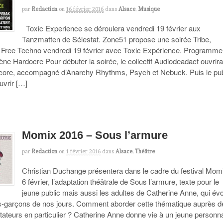
par
Redaction
on
16 février 2016
dans
Alsace
,
Musique
Toxic Experience se déroulera vendredi 19 février aux
Tanzmatten de Sélestat. Zone51 propose une soirée Tribe,
 Free Techno vendredi 19 février avec Toxic Expérience. Programme
ène Hardocre Pour débuter la soirée, le collectif Audiodeadact ouvrira
ore, accompagné d’Anarchy Rhythms, Psych et Nebuck. Puis le pub
uvrir […]
Momix 2016 – Sous l’armure
par
Redaction
on
1 février 2016
dans
Alsace
,
Théâtre
Christian Duchange présentera dans le cadre du festival Momi
6 février, l’adaptation théâtrale de Sous l’armure, texte pour le
jeune public mais aussi les adultes de Catherine Anne, qui év
illes-garçons de nos jours. Comment aborder cette thématique auprès 
tateurs en particulier ? Catherine Anne donne vie à un jeune person