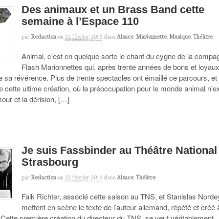
Des animaux et un Brass Band cette
semaine à l’Espace 110
par
Redaction
on
22 février 2016
dans
Alsace
,
Marionnette
,
Musique
,
Théâtre
Animal, c’est en quelque sorte le chant du cygne de la compa
Flash Marionnettes qui, après trente années de bons et loyau
re sa révérence. Plus de trente spectacles ont émaillé ce parcours, et
e cette ultime création, où la préoccupation pour le monde animal n’e
mour et la dérision, […]
Je suis Fassbinder au Théâtre National
Strasbourg
par
Redaction
on
22 février 2016
dans
Alsace
,
Théâtre
Falk Richter, associé cette saison au TNS, et Stanislas Norde
mettent en scène le texte de l’auteur allemand, répété et créé 
 Cette première création du directeur du TNS, se veut véritablement