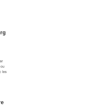
urg
ar
 ou
c les
re