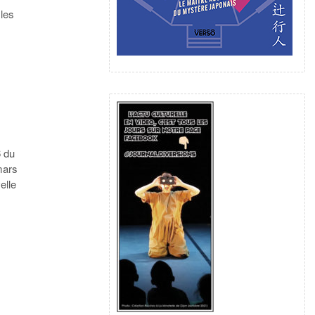
 les
6 du
mars
elle