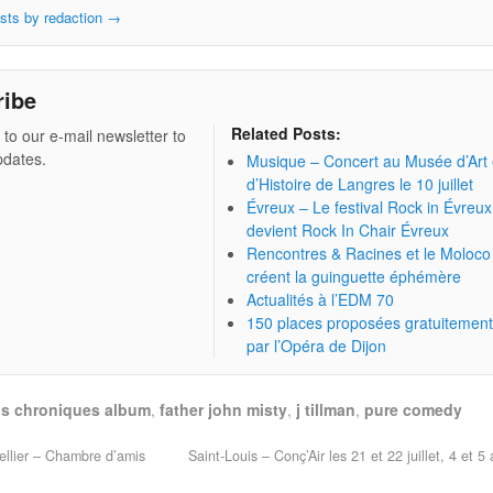
osts by redaction
→
ribe
Related Posts:
 to our e-mail newsletter to
pdates.
Musique – Concert au Musée d’Art 
d’Histoire de Langres le 10 juillet
Évreux – Le festival Rock in Évreux
devient Rock In Chair Évreux
Rencontres & Racines et le Moloco
créent la guinguette éphémère
Actualités à l’EDM 70
150 places proposées gratuitemen
par l’Opéra de Dijon
ns chroniques album
,
father john misty
,
j tillman
,
pure comedy
llier – Chambre d’amis
Saint-Louis – Conç’Air les 21 et 22 juillet, 4 et 5