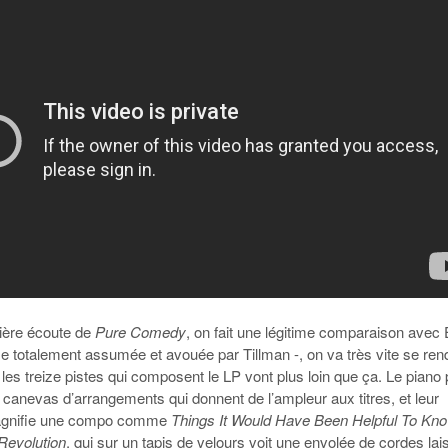
ière écoute de
Pure Comedy
, on fait une légitime comparaison avec 
e totalement assumée et avouée par Tillman -, on va très vite se ren
es treize pistes qui composent le LP vont plus loin que ça. Le piano
 canevas d’arrangements qui donnent de l’ampleur aux titres, et leur
agnifie une compo comme
Things It Would Have Been Helpful To Kn
Revolution
, qui sur un tapis de velours voit une envolée de cordes lai