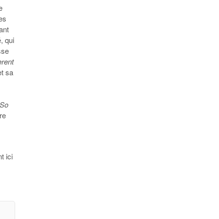
e
les
ant
, qui
sse
erent
t sa
So
bre
t ici