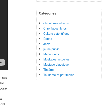
Catégories
chroniques albums
Chroniques livres
Culture scientifique
Danse
Jazz
jeune public
Marionnette
Musiques actuelles
Musique classique
Théâtre
Tourisme et patrimoine
Elton
dre
 pose
ow
sser