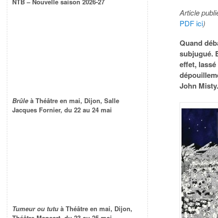
NTB – Nouvelle saison 2026-27
Article publ
PDF ici
)
Quand déb
subjugué. E
effet, lass
dépouilleme
John Misty
Brûle
à Théâtre en mai, Dijon, Salle
Jacques Fornier, du 22 au 24 mai
Tumeur ou tutu
à Théâtre en mai, Dijon,
Théâtre Mansart, du 23 au 25 mai