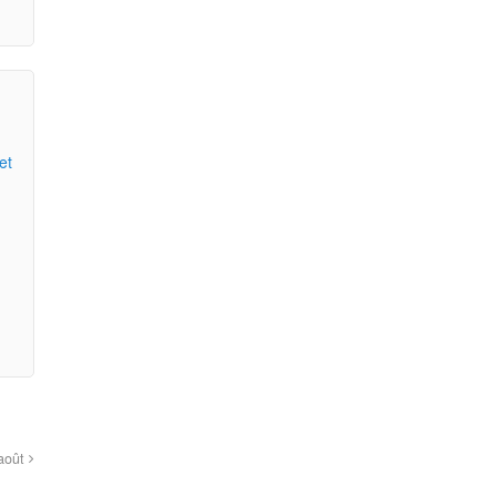
et
t
 août