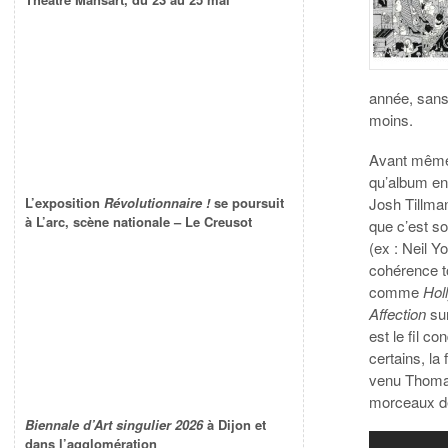
année, sans 
moins.
Avant même 
qu’album en
Josh Tillman
L’exposition
Révolutionnaire !
se poursuit
à L’arc, scène nationale – Le Creusot
que c’est s
(ex : Neil Y
cohérence t
comme
Hol
Affection
su
est le fil c
certains, l
venu Thomas 
morceaux de
Biennale d’Art singulier 2026
à Dijon et
dans l’agglomération