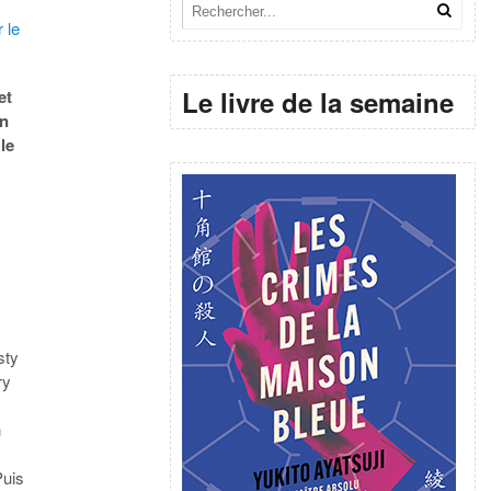
 le
Le livre de la semaine
et
En
le
.
sty
ry
n
Puis