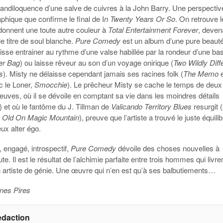
grandiloquence d’une salve de cuivres à la John Barry. Une perspectiv
hique que confirme le final de I
n Twenty Years Or So
. On retrouve 
 donnent une toute autre couleur à
Total Entertainment Forever
, deven
e titre de soul blanche.
Pure Comedy
est un album d’une pure beauté
aisse entrainer au rythme d’une valse habillée par la rondeur d’une ba
er Bag
) ou laisse rêveur au son d’un voyage onirique (
Two Wildly Diff
s
). Misty ne délaisse cependant jamais ses racines folk (
The Memo
e
c le Loner,
Smocchie
). Le prêcheur Misty se cache le temps de deux
euves, où il se dévoile en comptant sa vie dans les moindres détails
) et où le fantôme du J. Tillman de
Valicando Territory Blues
resurgit (
g Old On Magic Mountain
), preuve que l’artiste a trouvé le juste équili
ux alter égo.
 engagé, introspectif,
Pure Comedy
dévoile des choses nouvelles à
e. Il est le résultat de l’alchimie parfaite entre trois hommes qui livren
n artiste de génie. Une œuvre qui n’en est qu’à ses balbutiements…
unes Pires
edaction