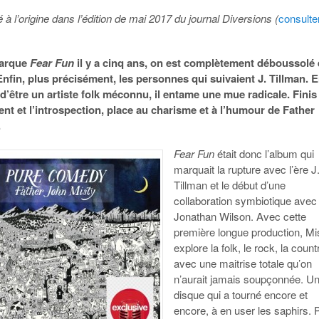
ié à l’origine dans l’édition de mai 2017 du journal Diversions (
consulter
arque
Fear Fun
il y a cinq ans, on est complètement déboussolé 
nfin, plus précisément, les personnes qui suivaient J. Tillman. 
é d’être un artiste folk méconnu, il entame une mue radicale. Finis 
nt et l’introspection, place au charisme et à l’humour de Father
.
Fear Fun
était donc l’album qui
marquait la rupture avec l’ère J
Tillman et le début d’une
collaboration symbiotique avec
Jonathan Wilson. Avec cette
première longue production, Mi
explore la folk, le rock, la count
avec une maitrise totale qu’on
n’aurait jamais soupçonnée. U
disque qui a tourné encore et
encore, à en user les saphirs. 