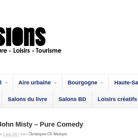
l
Aire urbaine
Bourgogne
Haute-S
Salons du livre
Salons BD
Loisirs créatifs
 John Misty – Pure Comedy
on
1 mai 2017
dans
Chroniques CD
,
Musique