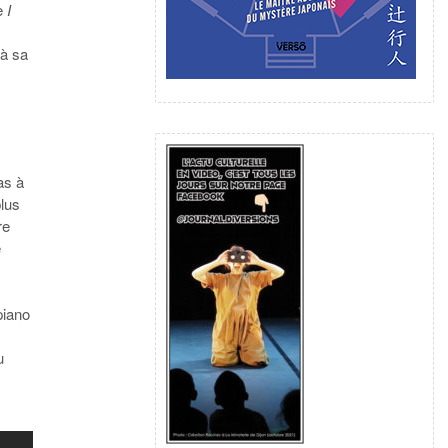
e
I
 à sa
as à
plus
re
e
k
piano
u