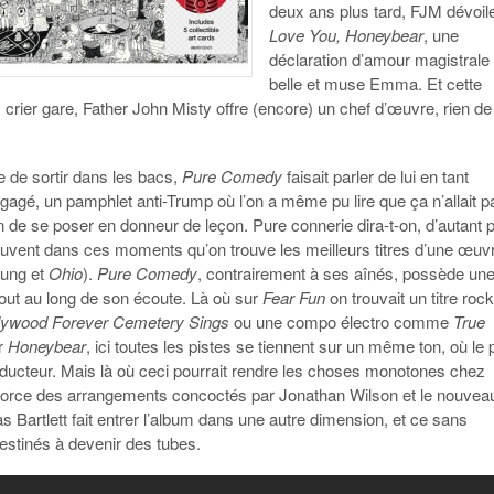
deux ans plus tard, FJM dévoil
Love You, Honeybear
, une
déclaration d’amour magistrale
belle et muse Emma. Et cette
crier gare, Father John Misty offre (encore) un chef d’œuvre, rien de
de sortir dans les bacs,
Pure Comedy
faisait parler de lui en tant
gagé, un pamphlet anti-Trump où l’on a même pu lire que ça n’allait p
 de se poser en donneur de leçon. Pure connerie dira-t-on, d’autant 
ouvent dans ces moments qu’on trouve les meilleurs titres d’une œuv
oung et
Ohio
).
Pure Comedy
, contrairement à ses aînés, possède un
out au long de son écoute. Là où sur
Fear Fun
on trouvait un titre roc
lywood Forever Cemetery Sings
ou une compo électro comme
True
r
Honeybear
, ici toutes les pistes se tiennent sur un même ton, où le 
onducteur. Mais là où ceci pourrait rendre les choses monotones chez
a force des arrangements concoctés par Jonathan Wilson et le nouvea
Bartlett fait entrer l’album dans une autre dimension, et ce sans
stinés à devenir des tubes.