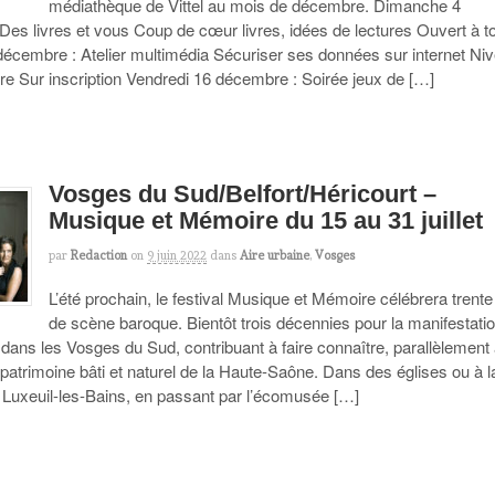
médiathèque de Vittel au mois de décembre. Dimanche 4
Des livres et vous Coup de cœur livres, idées de lectures Ouvert à t
écembre : Atelier multimédia Sécuriser ses données sur internet Ni
ire Sur inscription Vendredi 16 décembre : Soirée jeux de […]
Vosges du Sud/Belfort/Héricourt –
Musique et Mémoire du 15 au 31 juillet
par
Redaction
on
9 juin 2022
dans
Aire urbaine
,
Vosges
L’été prochain, le festival Musique et Mémoire célébrera trent
de scène baroque. Bientôt trois décennies pour la manifestati
dans les Vosges du Sud, contribuant à faire connaître, parallèlement 
patrimoine bâti et naturel de la Haute-Saône. Dans des églises ou à l
e Luxeuil-les-Bains, en passant par l’écomusée […]