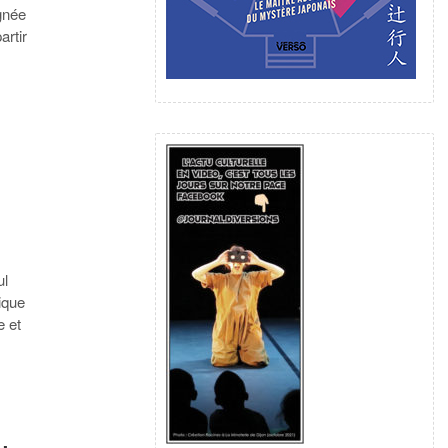
gnée
artir
ul
ique
e et