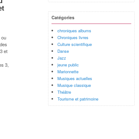
u
et
Catégories
chroniques albums
s ou
Chroniques livres
 des
Culture scientifique
23 et
Danse
Jazz
es 3,
jeune public
Marionnette
Musiques actuelles
Musique classique
Théâtre
Tourisme et patrimoine