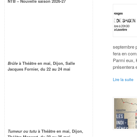
NTB – Nouvelle saison 2026-27
septembre pr
fera en com
Parmi eux, 
Brûle
à Théâtre en mai, Dijon, Salle
présentera 
Jacques Fornier, du 22 au 24 mai
Lire la suite
Tumeur ou tutu
à Théâtre en mai, Dijon,
Théâtre Mansart, du 23 au 25 mai