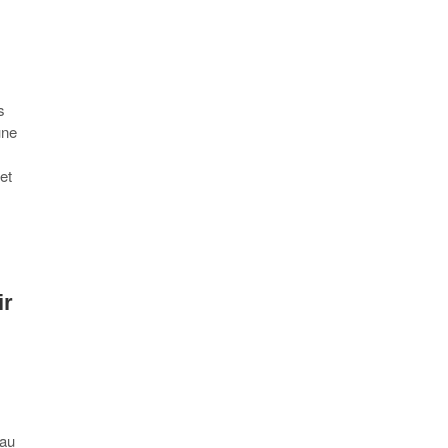
s
une
et
ir
 au