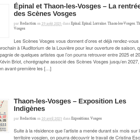
Épinal et Thaon-les-Vosges – La rentré
des Scènes Vosges
par
Redaction
on
29 août 2025
dans
Epinal
,
Epinal
,
Lorraine
,
Thaon-les-Vosges
,
Th
Vosges
Les Scènes Vosges vous donnent d’ores et déjà rendez-vous 
ochain à l’Auditorium de la Louvière pour leur ouverture de saison, q
pagnie de quelques artistes que l’on pourra retrouver entre 2025 et 2
Kévin Briot, chorégraphe associé des Scènes Vosges jusqu’en 2027, 
en avant-première les […]
Thaon-les-Vosges – Exposition Les
Indigènes
par
Redaction
on
20 avril 2023
dans
Expositions
,
Vosges
Suite à la résidence que l’artiste a menée durant six mois sur 
territoire vosgien, on pourra découvrir le travail de Cristina Es