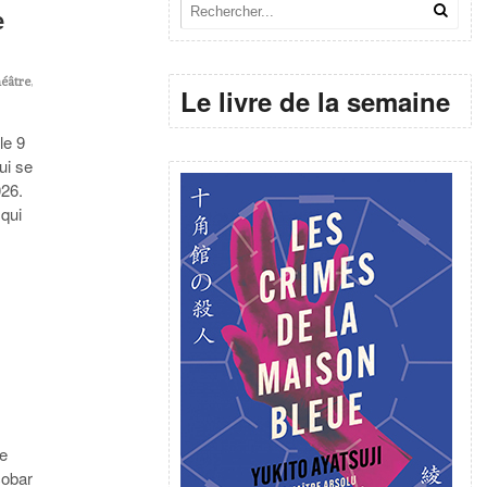
e
éâtre
,
Le livre de la semaine
le 9
ui se
026.
qui
le
cobar