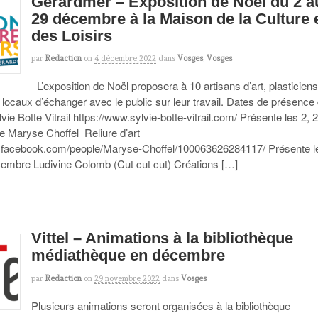
Gérardmer – Exposition de Noël du 2 a
29 décembre à la Maison de la Culture 
des Loisirs
par
Redaction
on
4 décembre 2022
dans
Vosges
,
Vosges
L’exposition de Noël proposera à 10 artisans d’art, plasticien
locaux d’échanger avec le public sur leur travail. Dates de présence
ylvie Botte Vitrail https://www.sylvie-botte-vitrail.com/ Présente les 2, 
 Maryse Choffel Reliure d’art
.facebook.com/people/Maryse-Choffel/100063626284117/ Présente l
cembre Ludivine Colomb (Cut cut cut) Créations […]
Vittel – Animations à la bibliothèque
médiathèque en décembre
par
Redaction
on
29 novembre 2022
dans
Vosges
Plusieurs animations seront organisées à la bibliothèque