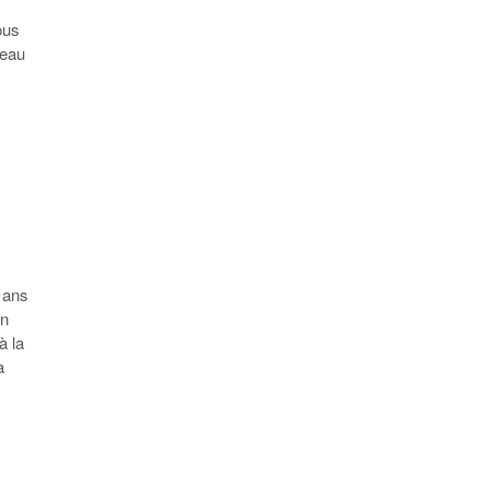
ous
veau
e ans
on
à la
a