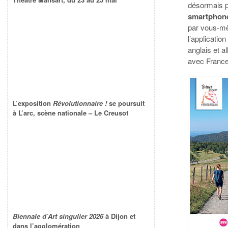
désormais p
smartphon
par vous-mê
l’application
anglais et a
avec France
L’exposition
Révolutionnaire !
se poursuit
à L’arc, scène nationale – Le Creusot
Biennale d’Art singulier 2026
à Dijon et
dans l’agglomération