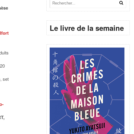
hèse
Le livre de la semaine
lfort
duits
020
, set
o-
T,