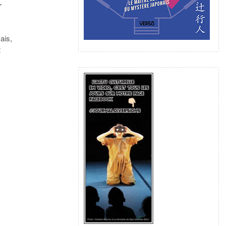
r
ais,
t