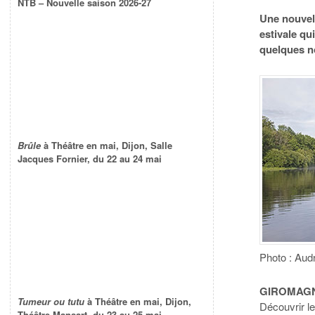
NTB – Nouvelle saison 2026-27
Une nouvell
estivale qu
quelques n
Brûle
à Théâtre en mai, Dijon, Salle
Jacques Fornier, du 22 au 24 mai
Photo : Aud
GIROMAGN
Tumeur ou tutu
à Théâtre en mai, Dijon,
Découvrir le
Théâtre Mansart, du 23 au 25 mai