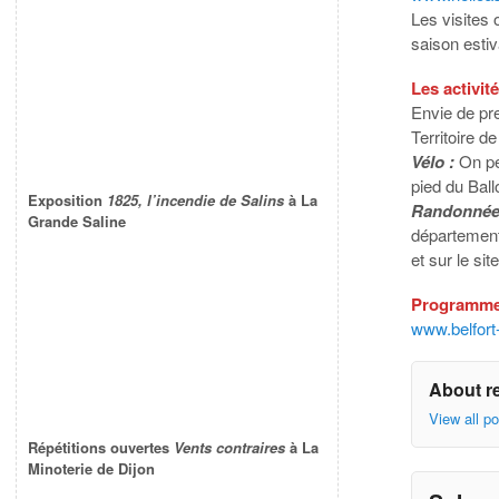
Les visites 
saison esti
Les activité
Envie de pre
Territoire de
Vélo :
On pe
pied du Bal
Exposition
1825, l’incendie de Salins
à La
Randonnée
Grande Saline
département,
et sur le sit
Programme
www.belfort
About r
View all p
Répétitions ouvertes
Vents contraires
à La
Minoterie de Dijon