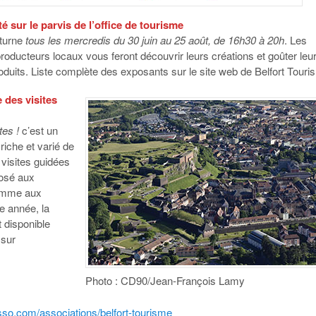
é sur le parvis de l’office de tourisme
turne
tous les mercredis du 30 juin au 25 août, de 16h30 à 20h
. Les
producteurs locaux vous feront découvrir leurs créations et goûter leu
oduits. Liste complète des exposants sur le site web de Belfort Touri
des visites
tes !
c’est un
iche et varié de
 visites guidées
posé aux
comme aux
e année, la
st disponible
 sur
Photo : CD90/Jean-François Lamy
so.com/associations/belfort-tourisme