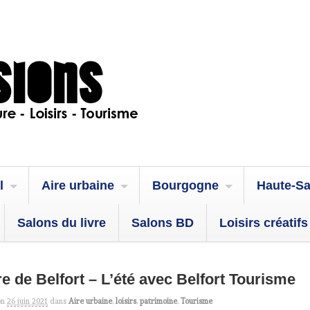
l
Aire urbaine
Bourgogne
Haute-S
Salons du livre
Salons BD
Loisirs créatifs
ire de Belfort – L’été avec Belfort Tourisme
on
26 juin 2021
dans
Aire urbaine
,
loisirs
,
patrimoine
,
Tourisme