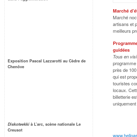
Marché d’ét
Marché noc
artisans et 
meilleurs pr
Programme 
guidées
Tous en visi
Exposition Pascal Lazzarotti au Cèdre de
programme r
Chenôve
près de 100
qui est pro
touristes 
locaux. Cett
billetterie e
uniquement
Diskoteekki
à L’arc, scène nationale Le
Creusot
www.helloas