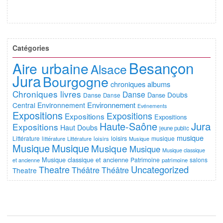
Catégories
Besançon
Aire urbaine
Alsace
Jura
Bourgogne
chroniques albums
Chroniques livres
Danse
Doubs
Danse
Danse
Danse
Environnement
Central
Environnement
Evénements
Expositions
Expositions
Expositions
Expositions
Jura
Haute-Saône
Expositions
Haut Doubs
jeune public
musique
Littérature
loisirs
musique
littérature
Littérature
loisirs
Musique
Musique
Musique
Musique
Musique
Musique classique
Musique classique et ancienne
Patrimoine
salons
et ancienne
patrimoine
Uncategorized
Theatre
Théâtre
Théâtre
Theatre