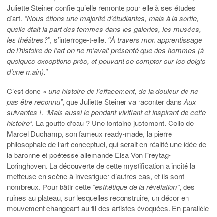
Juliette Steiner confie qu’elle remonte pour elle à ses études
d’art.
“Nous étions une majorité d’étudiantes, mais à la sortie,
quelle était la part des femmes dans les galeries, les musées,
les théâtres?”
, s’interroge-t-elle.
“À travers mon apprentissage
de l’histoire de l’art on ne m’avait présenté que des hommes (à
quelques exceptions près, et pouvant se compter sur les doigts
d’une main).”
C’est donc
« une histoire de l’effacement, de la douleur de ne
pas être reconnu”
, que Juliette Steiner va raconter dans
Aux
suivantes !
.
“Mais aussi le pendant vivifiant et inspirant de cette
histoire”
. La goutte d‘eau ? Une fontaine justement. Celle de
Marcel Duchamp, son fameux ready-made, la pierre
philosophale de l‘art conceptuel, qui serait en réalité une idée de
la baronne et poétesse allemande Elsa Von Freytag-
Loringhoven. La découverte de cette mystification a incité la
metteuse en scène à investiguer d’autres cas, et ils sont
nombreux. Pour bâtir cette
“esthétique de la révélation”
, des
ruines au plateau, sur lesquelles reconstruire, un décor en
mouvement changeant au fil des artistes évoquées. En parallèle