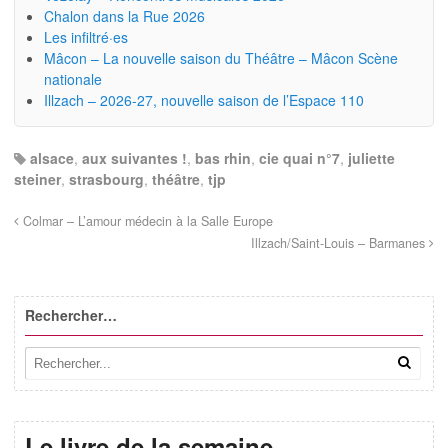
Chalon dans la Rue 2026
Les infiltré·es
Mâcon – La nouvelle saison du Théâtre – Mâcon Scène
nationale
Illzach – 2026-27, nouvelle saison de l’Espace 110
alsace
,
aux suivantes !
,
bas rhin
,
cie quai n°7
,
juliette
steiner
,
strasbourg
,
théâtre
,
tjp
Colmar – L’amour médecin à la Salle Europe
Illzach/Saint-Louis – Barmanes
Rechercher…
Le livre de la semaine