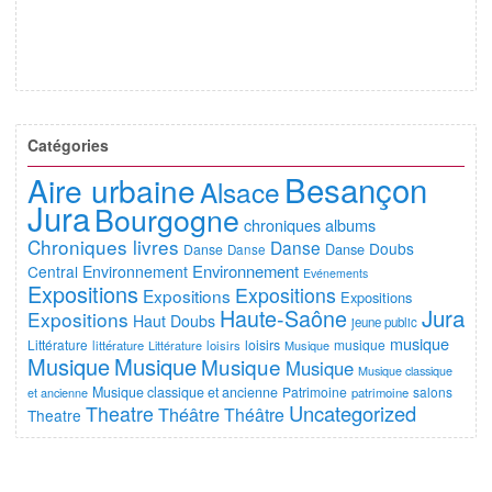
Catégories
Besançon
Aire urbaine
Alsace
Jura
Bourgogne
chroniques albums
Chroniques livres
Danse
Doubs
Danse
Danse
Danse
Environnement
Central
Environnement
Evénements
Expositions
Expositions
Expositions
Expositions
Jura
Haute-Saône
Expositions
Haut Doubs
jeune public
musique
Littérature
loisirs
musique
littérature
Littérature
loisirs
Musique
Musique
Musique
Musique
Musique
Musique classique
Musique classique et ancienne
Patrimoine
salons
et ancienne
patrimoine
Uncategorized
Theatre
Théâtre
Théâtre
Theatre