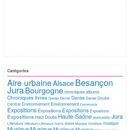
Catégories
Besançon
Aire urbaine
Alsace
Jura
Bourgogne
chroniques albums
Chroniques livres
Danse
Doubs
Danse
Danse
Danse
Environnement
Central
Environnement
Evénements
Expositions
Expositions
Expositions
Expositions
Jura
Haute-Saône
Expositions
Haut Doubs
jeune public
musique
Littérature
loisirs
musique
littérature
Littérature
loisirs
Musique
Musique
Musique
Musique
Musique