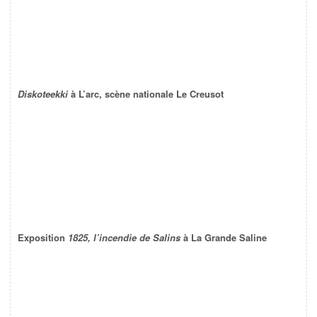
Diskoteekki
à L’arc, scène nationale Le Creusot
Exposition
1825, l’incendie de Salins
à La Grande Saline