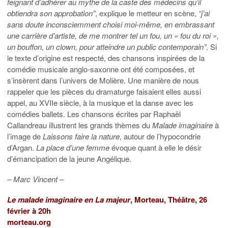
feignant d’adhérer au mythe de la caste des médecins qu’il
obtiendra son approbation”
, explique le metteur en scène,
“j’ai
sans doute inconsciemment choisi moi-même, en embrassant
une carrière d’artiste, de me montrer tel un fou, un « fou du roi »,
un bouffon, un clown, pour atteindre un public contemporain”
. Si
le texte d’origine est respecté, des chansons inspirées de la
comédie musicale anglo-saxonne ont été composées, et
s’insèrent dans l’univers de Molière. Une manière de nous
rappeler que les pièces du dramaturge faisaient elles aussi
appel, au XVIIe siècle, à la musique et la danse avec les
comédies ballets. Les chansons écrites par Raphaël
Callandreau illustrent les grands thèmes du
Malade imaginaire
à
l’image de
Laissons faire la nature
, autour de l’hypocondrie
d’Argan.
La place d’une femme
évoque quant à elle le désir
d’émancipation de la jeune Angélique.
– Marc Vincent –
Le malade imaginaire en La majeur
, Morteau, Théâtre, 26
février à 20h
morteau.org