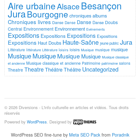
Besançon
Aire urbaine
Alsace
Jura
Bourgogne
chroniques albums
Chroniques livres
Danse
Doubs
Danse
Danse
Danse
Environnement
Central
Environnement
Evénements
Expositions
Expositions
Expositions
Expositions
Jura
Haute-Saône
Expositions
Haut Doubs
jeune public
musique
Littérature
loisirs
musique
littérature
Littérature
loisirs
Musique
Musique
Musique
Musique
Musique
Musique classique
Musique classique et ancienne
Patrimoine
salons
et ancienne
patrimoine
Uncategorized
Theatre
Théâtre
Théâtre
Theatre
© 2026 Diversions - L'info culturelle en articles et vidéos. Tous droits
réservés
Powered by
WordPress
. Designed by
WordPress SEO fine-tune by
Meta SEO Pack
from
Poradnik