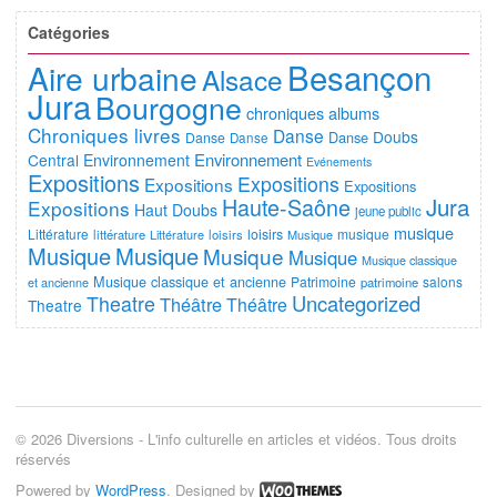
Catégories
Besançon
Aire urbaine
Alsace
Jura
Bourgogne
chroniques albums
Chroniques livres
Danse
Doubs
Danse
Danse
Danse
Environnement
Central
Environnement
Evénements
Expositions
Expositions
Expositions
Expositions
Jura
Haute-Saône
Expositions
Haut Doubs
jeune public
musique
Littérature
loisirs
musique
littérature
Littérature
loisirs
Musique
Musique
Musique
Musique
Musique
Musique classique
Musique classique et ancienne
Patrimoine
salons
et ancienne
patrimoine
Uncategorized
Theatre
Théâtre
Théâtre
Theatre
© 2026 Diversions - L'info culturelle en articles et vidéos. Tous droits
réservés
Powered by
WordPress
. Designed by