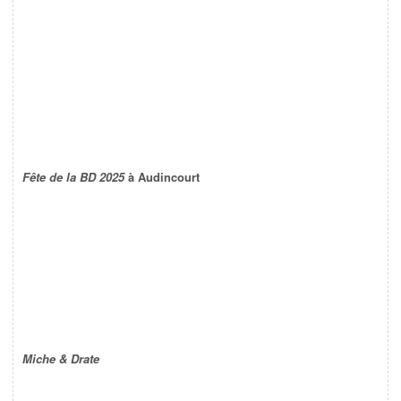
Fête de la BD 2025
à Audincourt
Miche & Drate