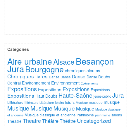
Catégories
Besançon
Aire urbaine
Alsace
Jura
Bourgogne
chroniques albums
Chroniques livres
Danse
Doubs
Danse
Danse
Danse
Environnement
Central
Environnement
Evénements
Expositions
Expositions
Expositions
Expositions
Jura
Haute-Saône
Expositions
Haut Doubs
jeune public
musique
Littérature
loisirs
musique
littérature
Littérature
loisirs
Musique
Musique
Musique
Musique
Musique
Musique classique
Musique classique et ancienne
Patrimoine
salons
et ancienne
patrimoine
Uncategorized
Theatre
Théâtre
Théâtre
Theatre