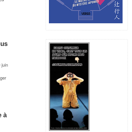
lus
 juin
rger
 à