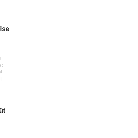
ise
u
 :
t
]
ût