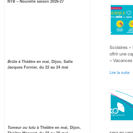
NTB – Nouvelle saison 2026-27
Scolaires »
offrir une c
« Vacances 
Brûle
à Théâtre en mai, Dijon, Salle
Jacques Fornier, du 22 au 24 mai
Lire la suite
Tumeur ou tutu
à Théâtre en mai, Dijon,
sera en vent
Théâtre Mansart, du 23 au 25 mai