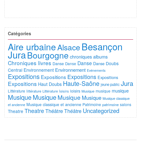
Catégories
Besançon
Aire urbaine
Alsace
Jura
Bourgogne
chroniques albums
Chroniques livres
Danse
Doubs
Danse
Danse
Danse
Environnement
Central
Environnement
Evénements
Expositions
Expositions
Expositions
Expositions
Jura
Haute-Saône
Expositions
Haut Doubs
jeune public
musique
Littérature
loisirs
musique
littérature
Littérature
loisirs
Musique
Musique
Musique
Musique
Musique
Musique classique
Musique classique et ancienne
Patrimoine
salons
et ancienne
patrimoine
Uncategorized
Theatre
Théâtre
Théâtre
Theatre