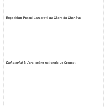
Exposition Pascal Lazzarotti au Cèdre de Chenôve
Diskoteekki
à L’arc, scène nationale Le Creusot