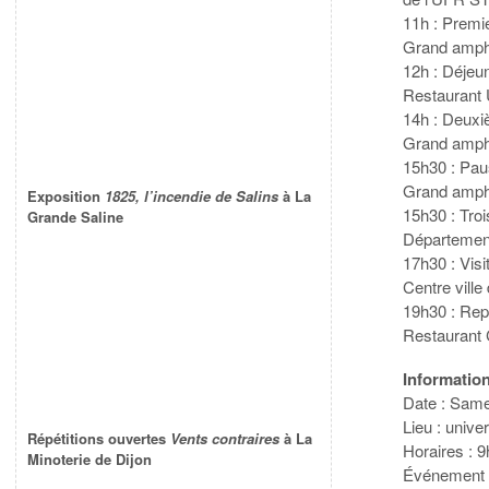
11h : Premie
Grand amph
12h : Déjeun
Restaurant 
14h : Deuxi
Grand amph
15h30 : Pa
Grand amph
Exposition
1825, l’incendie de Salins
à La
15h30 : Troi
Grande Saline
Départemen
17h30 : Vis
Centre ville
19h30 : Re
Restaurant
Informatio
Date : Sam
Lieu : univ
Répétitions ouvertes
Vents contraires
à La
Horaires : 9
Minoterie de Dijon
Événement 