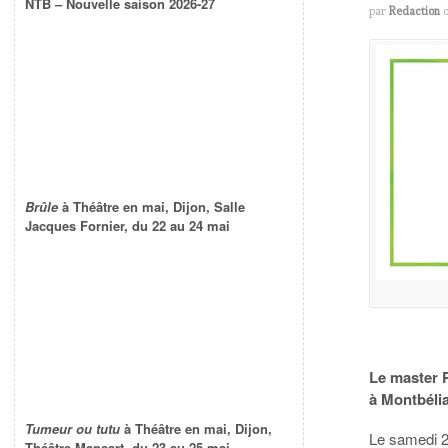
NTB – Nouvelle saison 2026-27
par
Redaction
Brûle
à Théâtre en mai, Dijon, Salle
Jacques Fornier, du 22 au 24 mai
Le master 
à Montbéli
Tumeur ou tutu
à Théâtre en mai, Dijon,
Le samedi 2
Théâtre Mansart, du 23 au 25 mai