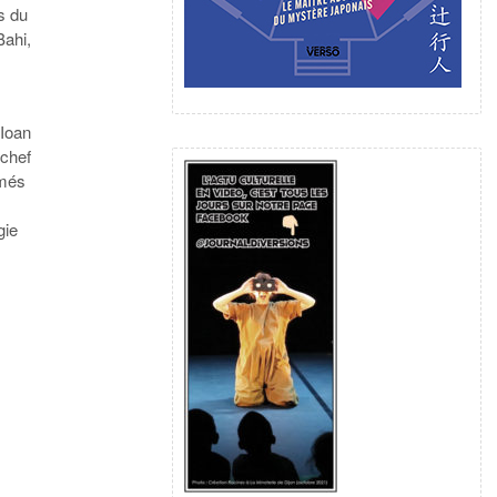
s du
Bahi,
 Ioan
 chef
ômés
gie