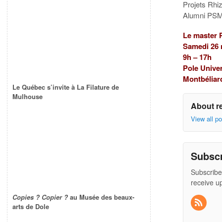
Projets Rhi
Alumni PSM
Le master P
Samedi 26
9h – 17h
Pole Univer
Montbéliar
Le Québec s’invite à La Filature de
Mulhouse
About r
View all p
Subsc
Subscribe
receive u
Copies ? Copier ?
au Musée des beaux-
arts de Dole