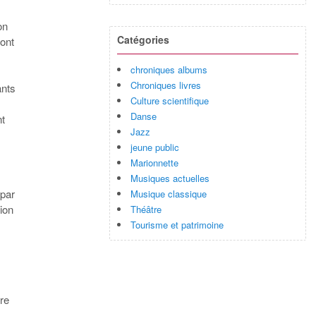
on
Catégories
ront
chroniques albums
Chroniques livres
ants
Culture scientifique
Danse
nt
Jazz
jeune public
Marionnette
Musiques actuelles
 par
Musique classique
ion
Théâtre
Tourisme et patrimoine
re