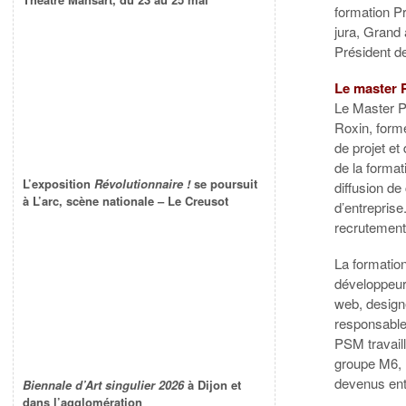
formation P
jura, Grand
Président d
Le master 
Le Master P
Roxin, form
de projet et
de la formati
L’exposition
Révolutionnaire !
se poursuit
diffusion de
à L’arc, scène nationale – Le Creusot
d’entrepris
recrutement 
La formation
développeur
web, designe
responsable 
PSM travail
groupe M6, 
devenus ent
Biennale d’Art singulier 2026
à Dijon et
dans l’agglomération