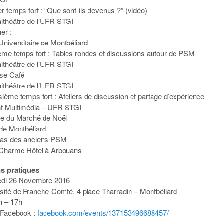
r temps fort : “Que sont-ils devenus ?” (vidéo)
ithéâtre de l’UFR STGI
er :
Universitaire de Montbéliard
ème temps fort : Tables rondes et discussions autour de PSM
ithéâtre de l’UFR STGI
use Café
ithéâtre de l’UFR STGI
sième temps fort : Ateliers de discussion et partage d’expérience
t Multimédia – UFR STGI
ite du Marché de Noël
 de Montbéliard
pas des anciens PSM
 Charme Hôtel à Arbouans
ns pratiques
edi 26 Novembre 2016
ersité de Franche-Comté, 4 place Tharradin – Montbéliard
h – 17h
Facebook :
facebook.com/events/137153496688457/