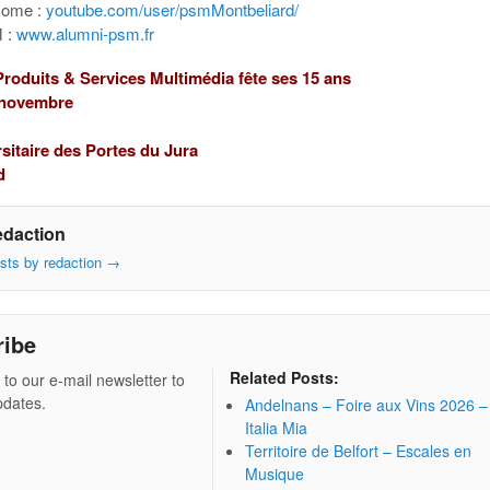
zome :
youtube.com/user/psmMontbeliard/
 :
www.alumni-psm.fr
roduits & Services Multimédia fête ses 15 ans
 novembre
sitaire des Portes du Jura
d
edaction
osts by redaction
→
ribe
Related Posts:
 to our e-mail newsletter to
pdates.
Andelnans – Foire aux Vins 2026 –
Italia Mia
Territoire de Belfort – Escales en
Musique