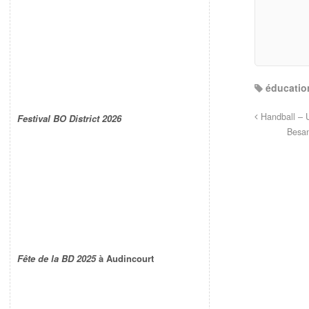
éducatio
Handball – U
Festival BO District 2026
Besan
Fête de la BD 2025
à Audincourt