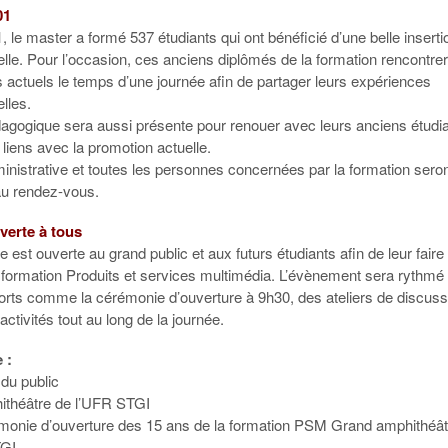
01
 le master a formé 537 étudiants qui ont bénéficié d’une belle inserti
lle. Pour l’occasion, ces anciens diplômés de la formation rencontre
s actuels le temps d’une journée afin de partager leurs expériences
lles.
dagogique sera aussi présente pour renouer avec leurs anciens étudi
 liens avec la promotion actuelle.
inistrative et toutes les personnes concernées par la formation sero
u rendez-vous.
verte à tous
e est ouverte au grand public et aux futurs étudiants afin de leur faire
a formation Produits et services multimédia. L’évènement sera rythmé
orts comme la cérémonie d’ouverture à 9h30, des ateliers de discuss
 activités tout au long de la journée.
 :
 du public
ithéâtre de l’UFR STGI
monie d’ouverture des 15 ans de la formation PSM Grand amphithéât
TGI