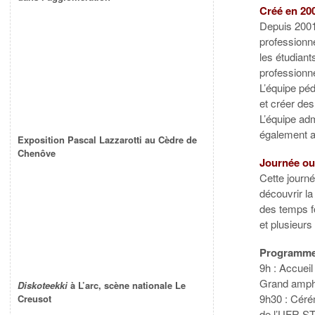
Créé en 20
Depuis 2001,
professionne
les étudiant
professionne
L’équipe pé
et créer des
L’équipe adm
également a
Exposition Pascal Lazzarotti au Cèdre de
Chenôve
Journée ou
Cette journé
découvrir l
des temps f
et plusieurs
Programme
9h : Accueil
Grand amph
Diskoteekki
à L’arc, scène nationale Le
9h30 : Céré
Creusot
de l’UFR S