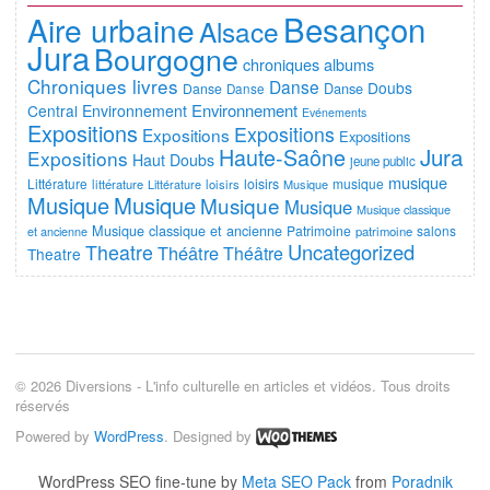
Besançon
Aire urbaine
Alsace
Jura
Bourgogne
chroniques albums
Chroniques livres
Danse
Doubs
Danse
Danse
Danse
Environnement
Central
Environnement
Evénements
Expositions
Expositions
Expositions
Expositions
Jura
Haute-Saône
Expositions
Haut Doubs
jeune public
musique
Littérature
loisirs
musique
littérature
Littérature
loisirs
Musique
Musique
Musique
Musique
Musique
Musique classique
Musique classique et ancienne
Patrimoine
salons
et ancienne
patrimoine
Uncategorized
Theatre
Théâtre
Théâtre
Theatre
© 2026 Diversions - L'info culturelle en articles et vidéos. Tous droits
réservés
Powered by
WordPress
. Designed by
WordPress SEO fine-tune by
Meta SEO Pack
from
Poradnik