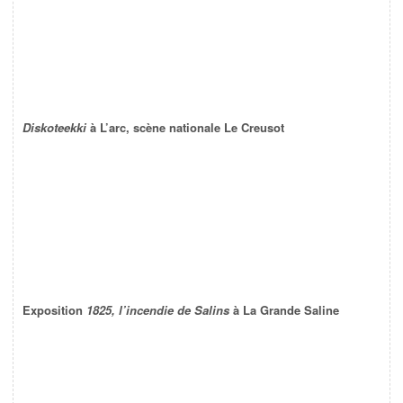
Diskoteekki
à L’arc, scène nationale Le Creusot
Exposition
1825, l’incendie de Salins
à La Grande Saline