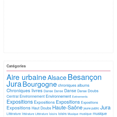
Catégories
Besançon
Aire urbaine
Alsace
Jura
Bourgogne
chroniques albums
Chroniques livres
Danse
Doubs
Danse
Danse
Danse
Environnement
Central
Environnement
Evénements
Expositions
Expositions
Expositions
Expositions
Jura
Haute-Saône
Expositions
Haut Doubs
jeune public
musique
Littérature
loisirs
musique
littérature
Littérature
loisirs
Musique