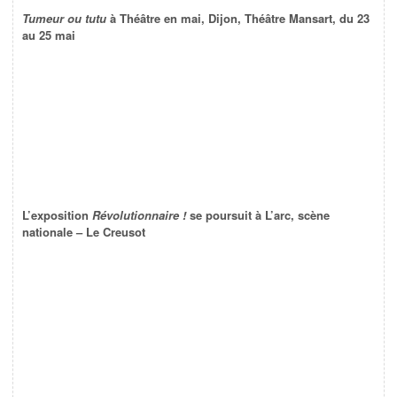
Tumeur ou tutu
à Théâtre en mai, Dijon, Théâtre Mansart, du 23
au 25 mai
L’exposition
Révolutionnaire !
se poursuit à L’arc, scène
nationale – Le Creusot