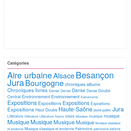
Catégories
Besançon
Aire urbaine
Alsace
Jura
Bourgogne
chroniques albums
Chroniques livres
Danse
Doubs
Danse
Danse
Danse
Environnement
Central
Environnement
Evénements
Expositions
Expositions
Expositions
Expositions
Jura
Haute-Saône
Expositions
Haut Doubs
jeune public
musique
Littérature
loisirs
musique
littérature
Littérature
loisirs
Musique
Musique
Musique
Musique
Musique
Musique classique
Musique classique et ancienne
Patrimoine
salons
et ancienne
patrimoine