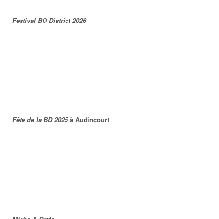
Festival BO District 2026
Fête de la BD 2025
à Audincourt
Miche & Drate