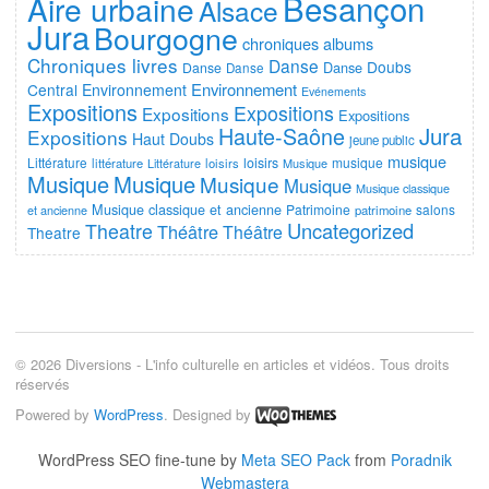
Besançon
Aire urbaine
Alsace
Jura
Bourgogne
chroniques albums
Chroniques livres
Danse
Doubs
Danse
Danse
Danse
Environnement
Central
Environnement
Evénements
Expositions
Expositions
Expositions
Expositions
Jura
Haute-Saône
Expositions
Haut Doubs
jeune public
musique
Littérature
loisirs
musique
littérature
Littérature
loisirs
Musique
Musique
Musique
Musique
Musique
Musique classique
Musique classique et ancienne
Patrimoine
salons
et ancienne
patrimoine
Uncategorized
Theatre
Théâtre
Théâtre
Theatre
© 2026 Diversions - L'info culturelle en articles et vidéos. Tous droits
réservés
Powered by
WordPress
. Designed by
WordPress SEO fine-tune by
Meta SEO Pack
from
Poradnik
Webmastera