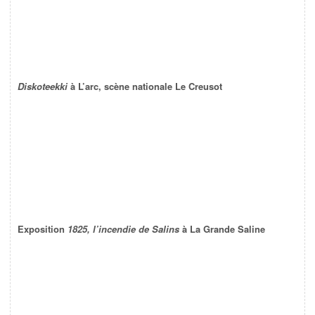
Diskoteekki
à L’arc, scène nationale Le Creusot
Exposition
1825, l’incendie de Salins
à La Grande Saline