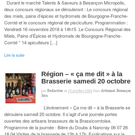
Durant le marché Talents & Saveurs à Besançon Micropolis,
deux concours régionaux se dérouleront : Le concours régional
des miels, pains d’épices et hydromels de Bourgogne-Franche-
Comté et le concours régional de pisciculture. Programmation :
Vendredi 16 novembre 2018 à 14h15 Le Concours Régional des
Miels, Pains d’Épices et Hydromels de Bourgogne-Franche-
Comté * 14 apiculteurs […]
Lire la suite
Région – « ça me dit » à la
Brasserie samedi 20 octobre
par
Redaction
on
19 octobre 2018
dans
Artisanat
,
Besançon
Jura
L’événement « Ça me dit » à la Brasserie se
déroulera samedi 20 octobre. Il s’agit d’une journée portes
ouvertes des artisans brasseurs de la Brassicomtoise.
Programme de la journée : Bière du Doubs à Nancray 06 07 26
18 04 Visites de la brasserie de 13h à 17h. Explications sur la