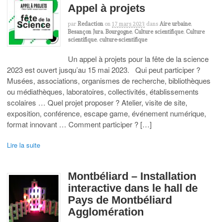
Appel à projets
par
Redaction
on
17 mars 2023
dans
Aire urbaine
,
Besançon Jura
,
Bourgogne
,
Culture scientifique
,
Culture
scientifique
,
culture-scientifique
Un appel à projets pour la fête de la science
2023 est ouvert jusqu’au 15 mai 2023. Qui peut participer ?
Musées, associations, organismes de recherche, bibliothèques
ou médiathèques, laboratoires, collectivités, établissements
scolaires … Quel projet proposer ? Atelier, visite de site,
exposition, conférence, escape game, événement numérique,
format innovant … Comment participer ? […]
Lire la suite
Montbéliard – Installation
interactive dans le hall de
Pays de Montbéliard
Agglomération