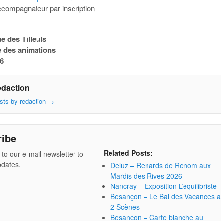
ccompagnateur par inscription
e des Tilleuls
 des animations
26
edaction
osts by redaction
→
ribe
Related Posts:
 to our e-mail newsletter to
pdates.
Deluz – Renards de Renom aux
Mardis des Rives 2026
Nancray – Exposition L’équilibriste
Besançon – Le Bal des Vacances 
2 Scènes
Besançon – Carte blanche au