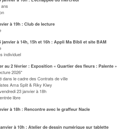
5 ans
ion
nvier à 19h : Club de lecture
e
 janvier à 14h, 15h et 16h : Appli Ma Bibli et site BAM
e
 individuel
er au 2 février : Exposition « Quartier des fleurs : Palente »
lecture 2026*
sé dans le cadre des Contrats de ville
tistes Ama Split & Riky Kiwy
vendredi 23 janvier à 18h
entrée libre
nvier à 18h : Rencontre avec le graffeur Nacle
anvier à 10h : Atelier de dessin numérique sur tablette