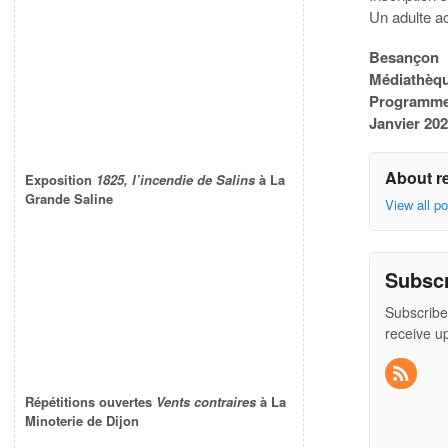
Un adulte a
Besançon
Médiathèqu
Programme
Janvier 20
About r
Exposition
1825, l’incendie de Salins
à La
Grande Saline
View all p
Subsc
Subscribe
receive u
Répétitions ouvertes
Vents contraires
à La
Minoterie de Dijon