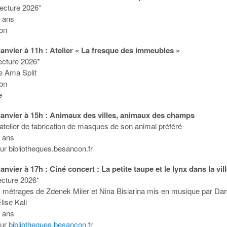
 lecture 2026*
8 ans
ion
anvier à 11h : Atelier « La fresque des immeubles »
 lecture 2026*
te Ama Split
ion
e
janvier à 15h : Animaux des villes, animaux des champs
 atelier de fabrication de masques de son animal préféré
5 ans
sur bibliotheques.besancon.fr
anvier à 17h : Ciné concert : La petite taupe et le lynx dans la vil
lecture 2026*
 métrages de Zdenek Miler et Nina Bisiarina mis en musique par Da
lise Kali
3 ans
sur
bibliotheques.besancon.fr