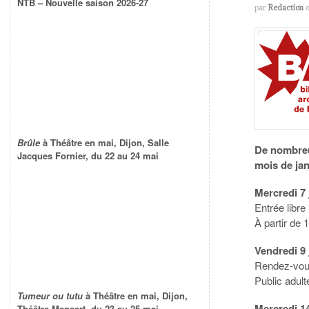
NTB – Nouvelle saison 2026-27
par
Redaction
Brûle
à Théâtre en mai, Dijon, Salle
De nombreu
Jacques Fornier, du 22 au 24 mai
mois de jan
Mercredi 7 
Entrée libre
À partir de 
Vendredi 9 
Rendez-vous
Public adult
Tumeur ou tutu
à Théâtre en mai, Dijon,
Mercredi 14
Théâtre Mansart, du 23 au 25 mai