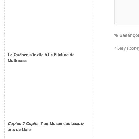
Besanço
Sally Roone
Le Québec s’invite à La Filature de
Mulhouse
Copies ? Copier ?
au Musée des beaux-
arts de Dole