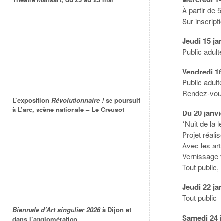
À partir de 
Sur inscript
Jeudi 15 ja
Public adult
Vendredi 16
Public adult
Rendez-vous
L’exposition
Révolutionnaire !
se poursuit
à L’arc, scène nationale – Le Creusot
Du 20 janvi
*Nuit de la 
Projet réali
Avec les ar
Vernissage 
Tout public, 
Jeudi 22 ja
Tout public
Biennale d’Art singulier 2026
à Dijon et
Samedi 24 j
dans l’agglomération