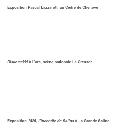
Exposition Pascal Lazzarotti au Cèdre de Chenôve
Diskoteekki
à L’arc, scène nationale Le Creusot
Exposition
1825, l’incendie de Salins
à La Grande Saline