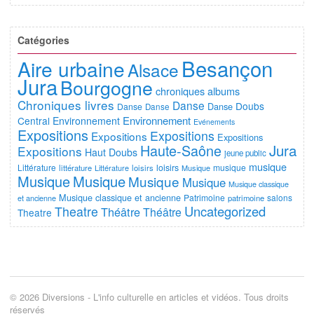
Catégories
Besançon
Aire urbaine
Alsace
Jura
Bourgogne
chroniques albums
Chroniques livres
Danse
Doubs
Danse
Danse
Danse
Environnement
Central
Environnement
Evénements
Expositions
Expositions
Expositions
Expositions
Jura
Haute-Saône
Expositions
Haut Doubs
jeune public
musique
Littérature
loisirs
musique
littérature
Littérature
loisirs
Musique
Musique
Musique
Musique
Musique
Musique classique
Musique classique et ancienne
Patrimoine
salons
et ancienne
patrimoine
Uncategorized
Theatre
Théâtre
Théâtre
Theatre
© 2026 Diversions - L'info culturelle en articles et vidéos. Tous droits
réservés