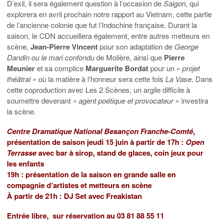
D’exil, il sera également question à l’occasion de
Saigon
, qui
explorera en avril prochain notre rapport au Vietnam, cette partie
de l’ancienne colonie que fut l’Indochine française. Durant la
saison, le CDN accueillera également, entre autres metteurs en
scène,
Jean-Pierre Vincent
pour son adaptation de
George
Dandin ou le mari confondu
de Molière, ainsi que
Pierre
Meunier
et sa complice
Marguerite Bordat
pour un
« projet
théâtral »
où la matière à l’honneur sera cette fois
La Vase
. Dans
cette coproduction avec Les 2 Scènes, un argile difficile à
soumettre devenant
« agent poétique et provocateur »
investira
la scène.
Centre Dramatique National Besançon Franche-Comté
,
présentation de saison jeudi 15 juin à partir de 17h :
Open
Terrasse
avec bar à sirop, stand de glaces, coin jeux pour
les enfants
19h : présentation de la saison en grande salle en
compagnie d’artistes et metteurs en scène
À partir de 21h : DJ Set avec Freakistan
Entrée libre, sur réservation au 03 81 88 55 11