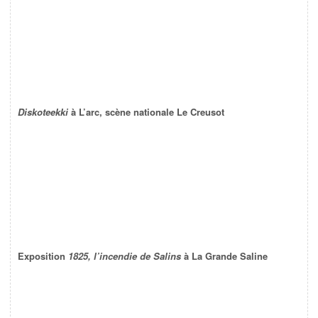
Diskoteekki
à L’arc, scène nationale Le Creusot
Exposition
1825, l’incendie de Salins
à La Grande Saline