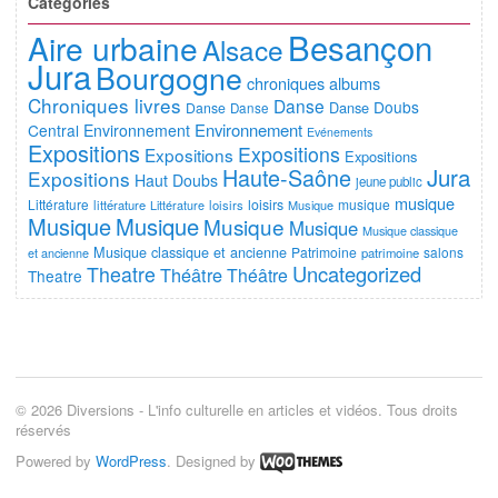
Catégories
Besançon
Aire urbaine
Alsace
Jura
Bourgogne
chroniques albums
Chroniques livres
Danse
Doubs
Danse
Danse
Danse
Environnement
Central
Environnement
Evénements
Expositions
Expositions
Expositions
Expositions
Jura
Haute-Saône
Expositions
Haut Doubs
jeune public
musique
Littérature
loisirs
musique
littérature
Littérature
loisirs
Musique
Musique
Musique
Musique
Musique
Musique classique
Musique classique et ancienne
Patrimoine
salons
et ancienne
patrimoine
Uncategorized
Theatre
Théâtre
Théâtre
Theatre
© 2026 Diversions - L'info culturelle en articles et vidéos. Tous droits
réservés
Powered by
WordPress
. Designed by