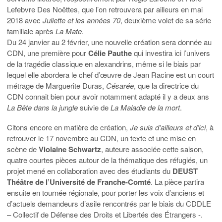
Lefebvre Des Noëttes, que l’on retrouvera par ailleurs en mai
2018 avec
Juliette et les années 70
, deuxième volet de sa série
familiale après
La Mate
.
Du 24 janvier au 2 février, une nouvelle création sera donnée au
CDN, une première pour
Célie Pauthe
qui investira ici l’univers
de la tragédie classique en alexandrins, même si le biais par
lequel elle abordera le chef d’œuvre de Jean Racine est un court
métrage de Marguerite Duras,
Césarée
, que la directrice du
CDN connait bien pour avoir notamment adapté il y a deux ans
La Bête dans la jungle
suivie de
La Maladie de la mort
.
Citons encore en matière de création,
Je suis d’ailleurs et d’ici
, à
retrouver le 17 novembre au CDN, un texte et une mise en
scène de
Violaine Schwartz
, auteure associée cette saison,
quatre courtes pièces autour de la thématique des réfugiés, un
projet mené en collaboration avec des étudiants du
DEUST
Théâtre de l’Université de Franche-Comté
. La pièce partira
ensuite en tournée régionale, pour porter les voix d’anciens et
d’actuels demandeurs d’asile rencontrés par le biais du CDDLE
– Collectif de Défense des Droits et Libertés des Étrangers -.