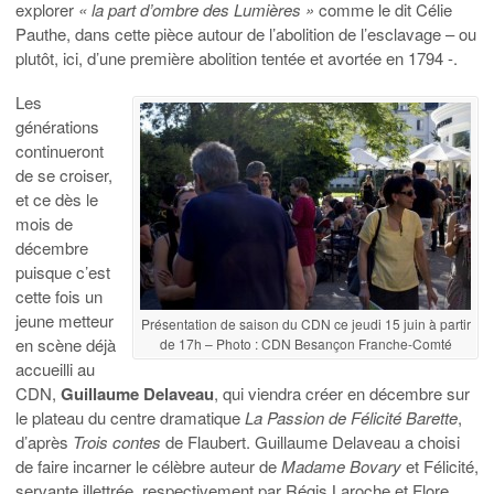
explorer
« la part d’ombre des Lumières »
comme le dit Célie
Pauthe, dans cette pièce autour de l’abolition de l’esclavage – ou
plutôt, ici, d’une première abolition tentée et avortée en 1794 -.
Les
générations
continueront
de se croiser,
et ce dès le
mois de
décembre
puisque c’est
cette fois un
jeune metteur
Présentation de saison du CDN ce jeudi 15 juin à partir
en scène déjà
de 17h – Photo : CDN Besançon Franche-Comté
accueilli au
CDN,
Guillaume Delaveau
, qui viendra créer en décembre sur
le plateau du centre dramatique
La Passion de Félicité Barette
,
d’après
Trois contes
de Flaubert. Guillaume Delaveau a choisi
de faire incarner le célèbre auteur de
Madame Bovary
et Félicité,
servante illettrée, respectivement par Régis Laroche et Flore