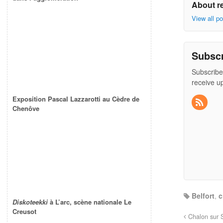
About r
View all p
Subsc
Subscribe
receive u
Exposition Pascal Lazzarotti au Cèdre de
Chenôve
Belfort
,
c
Diskoteekki
à L’arc, scène nationale Le
Creusot
Chalon sur 