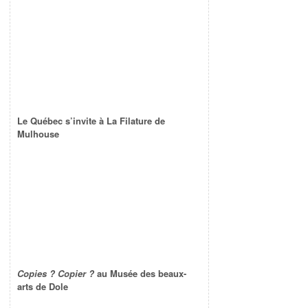
Le Québec s’invite à La Filature de
Mulhouse
Copies ? Copier ?
au Musée des beaux-
arts de Dole