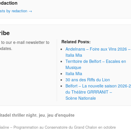
edaction
osts by redaction
→
ribe
Related Posts:
 to our e-mail newsletter to
pdates.
Andelnans – Foire aux Vins 2026 –
Italia Mia
Territoire de Belfort – Escales en
Musique
Italia Mia
30 ans des Riffs du Lion
Belfort – La nouvelle saison 2026-
du Théâtre GRRRANIT –
Scène Nationale
itadel thriller night
,
jeu
,
jeu d'enquête
Saône – Programmation au Conservatoire du Grand Chalon en octobre