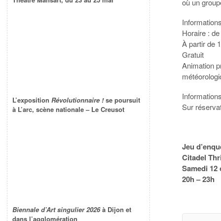
où un groupe
Information
Horaire : de
À partir de 
Gratuit
Animation pr
météorolog
Information
L’exposition
Révolutionnaire !
se poursuit
Sur réserva
à L’arc, scène nationale – Le Creusot
Jeu d’enqu
Citadel Thr
Samedi 12 
20h – 23h
Biennale d’Art singulier 2026
à Dijon et
dans l’agglomération