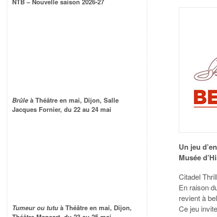
NTB – Nouvelle saison 2026-27
Brûle
à Théâtre en mai, Dijon, Salle
Jacques Fornier, du 22 au 24 mai
Un jeu d’e
Musée d’His
Citadel Thri
En raison d
revient à bel
Tumeur ou tutu
à Théâtre en mai, Dijon,
Ce jeu invit
Théâtre Mansart, du 23 au 25 mai