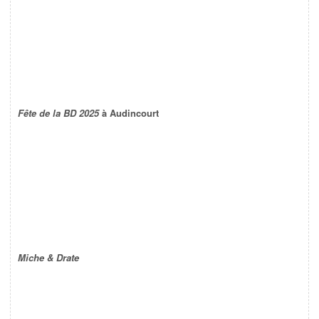
Fête de la BD 2025
à Audincourt
Miche & Drate