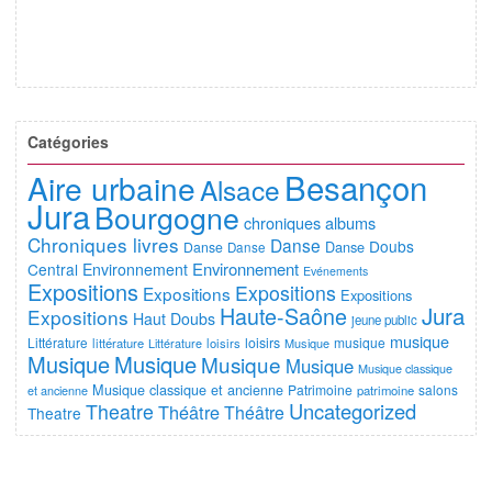
Catégories
Besançon
Aire urbaine
Alsace
Jura
Bourgogne
chroniques albums
Chroniques livres
Danse
Doubs
Danse
Danse
Danse
Environnement
Central
Environnement
Evénements
Expositions
Expositions
Expositions
Expositions
Jura
Haute-Saône
Expositions
Haut Doubs
jeune public
musique
Littérature
loisirs
musique
littérature
Littérature
loisirs
Musique
Musique
Musique
Musique
Musique
Musique classique
Musique classique et ancienne
Patrimoine
salons
et ancienne
patrimoine
Uncategorized
Theatre
Théâtre
Théâtre
Theatre