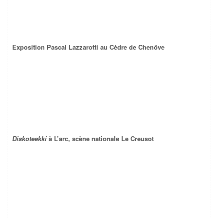
Exposition Pascal Lazzarotti au Cèdre de Chenôve
Diskoteekki
à L’arc, scène nationale Le Creusot