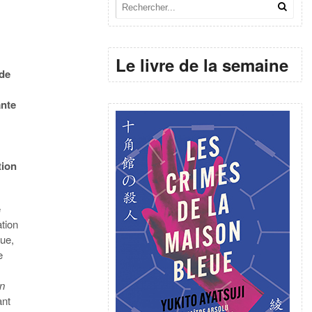
Le livre de la semaine
 de
ante
tion
e
ation
ue,
e
en
ant