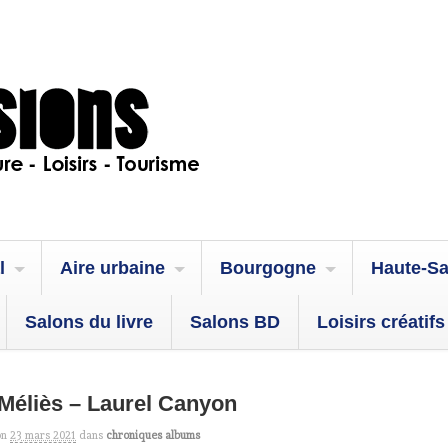
l
Aire urbaine
Bourgogne
Haute-S
Salons du livre
Salons BD
Loisirs créatifs
Méliès – Laurel Canyon
on
23 mars 2021
dans
chroniques albums