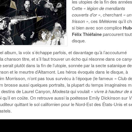
les utopies de la fin des années
Cette
« légion de mendiants
couverts d’or »
, cherchant
« un
frisson »
, ces
Météores
qu’il c
si bien avec son complice
Hube
Félix Thiéfaine
parcourent tout
disque.
el album, la voix s’échappe parfois, et davantage qu’à l’accoutumé
 chanson titre, et s’il faut trouver un écho qui résonne dans ce can
 serait plutôt dans la fin de l’utopie, sonnée par la secte satanique de
son et le meurtre d’Altamont. Les héros évoqués dans le disque, à
Jim Morrisson, n’ont pas tous survécu à l’époque (le fameux « Club d
um brosse aussi quelques portraits, la plupart du temps imaginaires m
s destins de Laurel Canyon,
Modesta
qui voulait
« vivre à hauteur de 
oi qu’il en coûte. On retrouve aussi la poétesse Emily Dickinson sur
V
’auditeur quittant le sol californien pour le Nord-Est des États-Unis et 
stels.