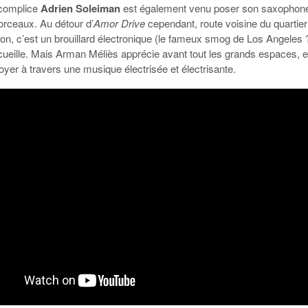
 complice
Adrien Soleiman
est également venu poser son saxophon
orceaux. Au détour d’
Amor Drive
cependant, route voisine du quartier
on, c’est un brouillard électronique (le fameux smog de Los Angeles 
cueille. Mais Arman Méliès apprécie avant tout les grands espaces, e
loyer à travers une musique électrisée et électrisante.