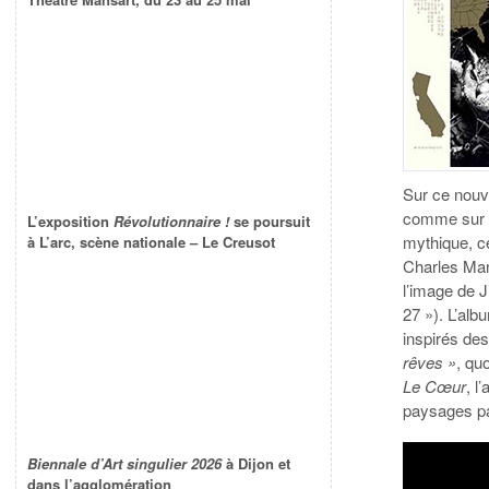
Sur ce nouv
comme sur la
L’exposition
Révolutionnaire !
se poursuit
mythique, ce
à L’arc, scène nationale – Le Creusot
Charles Man
l’image de 
27 »). L’alb
inspirés de
rêves »
, qu
Le Cœur
, l
paysages pa
Biennale d’Art singulier 2026
à Dijon et
dans l’agglomération