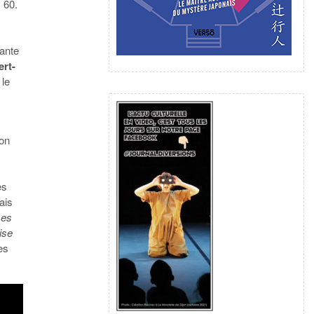
 60.
hante
rt-
 le
yon
es
ais
ses
ise
ses