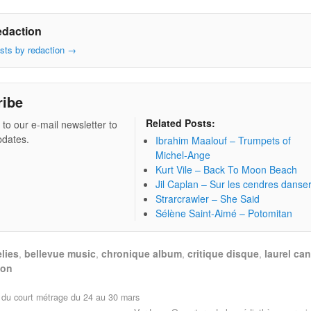
edaction
osts by redaction
→
ribe
Related Posts:
 to our e-mail newsletter to
pdates.
Ibrahim Maalouf – Trumpets of
Michel-Ange
Kurt Vile – Back To Moon Beach
Jil Caplan – Sur les cendres danse
Strarcrawler – She Said
Sélène Saint-Aimé – Potomitan
lies
,
bellevue music
,
chronique album
,
critique disque
,
laurel ca
bon
du court métrage du 24 au 30 mars