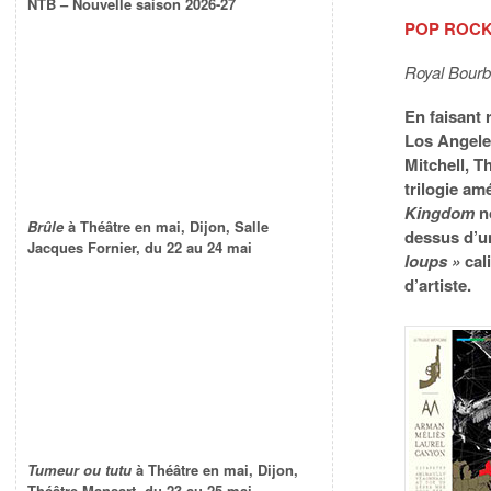
NTB – Nouvelle saison 2026-27
POP ROC
Royal Bourb
En faisant 
Los Angeles
Mitchell, T
trilogie am
Kingdom
no
Brûle
à Théâtre en mai, Dijon, Salle
dessus d’un
Jacques Fornier, du 22 au 24 mai
loups »
cali
d’artiste.
Tumeur ou tutu
à Théâtre en mai, Dijon,
Théâtre Mansart, du 23 au 25 mai