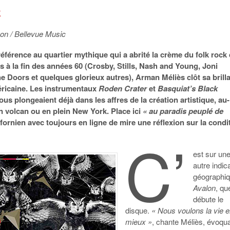
K
on / Bellevue Music
référence au quartier mythique qui a abrité la crème du folk rock
 à la fin des années 60 (Crosby, Stills, Nash and Young, Joni
he Doors et quelques glorieux autres), Arman Méliès clôt sa brill
éricaine. Les instrumentaux
Roden Crater
et
Basquiat’s Black
us plongeaient déjà dans les affres de la création artistique, au-
 volcan ou en plein New York. Place ici
« au paradis peuplé de
fornien avec toujours en ligne de mire une réflexion sur la condi
C’
est sur un
autre indic
géographiq
Avalon
, qu
débute le
disque.
« Nous voulons la vie 
mieux »
, chante Méliès, évoqu