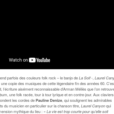
ntend parfois des couleurs folk rock – le banjo de
La Soif
-,
Laurel Can
n une copie des musiques de cette légendaire fin des années 60. C’es
d, l’écriture aisément reconnaissable d’Arman Méliès que l’on retrouv
bum, une folk racée, tour à tour lyrique et en contre-jour. Aux claviers
ondent les cordes de
Pauline Denize
, qui soulignent les admirables
 du musicien en particulier sur la chanson titre,
Laurel Canyon
qui
dimension mythique du lieu :
« La vie est trop courte pour qu’elle soit