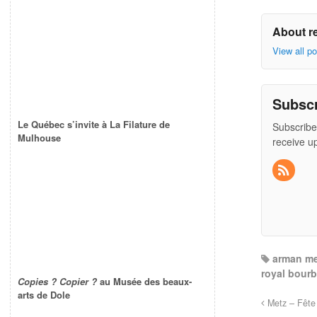
About r
View all p
Subsc
Le Québec s’invite à La Filature de
Subscribe
Mulhouse
receive u
arman me
royal bour
Copies ? Copier ?
au Musée des beaux-
arts de Dole
Metz – Fête 