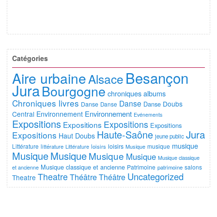
Catégories
Besançon
Aire urbaine
Alsace
Jura
Bourgogne
chroniques albums
Chroniques livres
Danse
Doubs
Danse
Danse
Danse
Environnement
Central
Environnement
Evénements
Expositions
Expositions
Expositions
Expositions
Jura
Haute-Saône
Expositions
Haut Doubs
jeune public
musique
Littérature
loisirs
musique
littérature
Littérature
loisirs
Musique
Musique
Musique
Musique
Musique
Musique classique
Musique classique et ancienne
Patrimoine
salons
et ancienne
patrimoine
Uncategorized
Theatre
Théâtre
Théâtre
Theatre