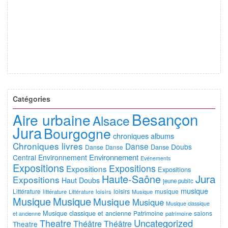
Catégories
Besançon
Aire urbaine
Alsace
Jura
Bourgogne
chroniques albums
Chroniques livres
Danse
Doubs
Danse
Danse
Danse
Environnement
Central
Environnement
Evénements
Expositions
Expositions
Expositions
Expositions
Jura
Haute-Saône
Expositions
Haut Doubs
jeune public
musique
Littérature
loisirs
musique
littérature
Littérature
loisirs
Musique
Musique
Musique
Musique
Musique
Musique classique
Musique classique et ancienne
Patrimoine
salons
et ancienne
patrimoine
Uncategorized
Theatre
Théâtre
Théâtre
Theatre