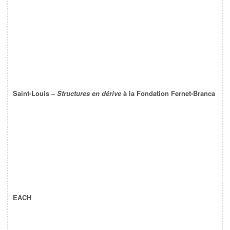
Saint-Louis –
Structures en dérive
à la Fondation Fernet-Branca
EACH