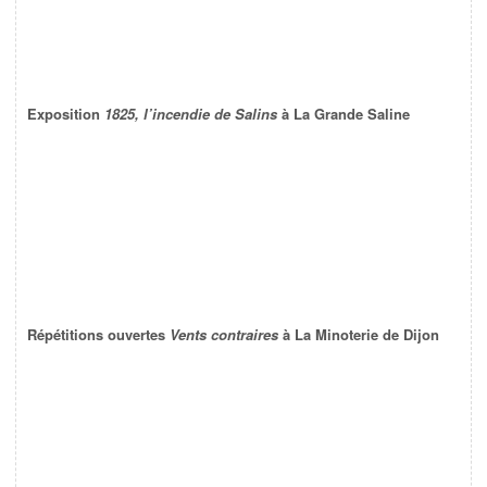
Exposition
1825, l’incendie de Salins
à La Grande Saline
Répétitions ouvertes
Vents contraires
à La Minoterie de Dijon