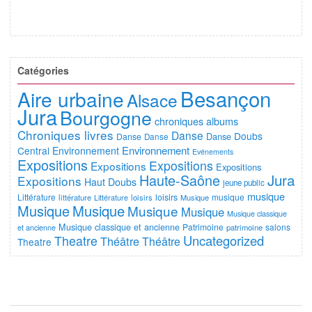
Catégories
Besançon
Aire urbaine
Alsace
Jura
Bourgogne
chroniques albums
Chroniques livres
Danse
Doubs
Danse
Danse
Danse
Environnement
Central
Environnement
Evénements
Expositions
Expositions
Expositions
Expositions
Jura
Haute-Saône
Expositions
Haut Doubs
jeune public
musique
Littérature
loisirs
musique
littérature
Littérature
loisirs
Musique
Musique
Musique
Musique
Musique
Musique classique
Musique classique et ancienne
Patrimoine
salons
et ancienne
patrimoine
Uncategorized
Theatre
Théâtre
Théâtre
Theatre