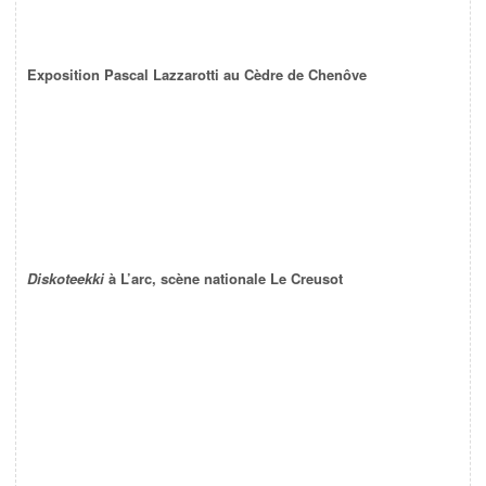
Exposition Pascal Lazzarotti au Cèdre de Chenôve
Diskoteekki
à L’arc, scène nationale Le Creusot