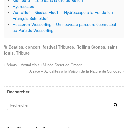
Montbard – L’été dans la cité de Buffon
Hydroscape
Wattwiller – Nicolas Floc’h – Hydroscape à la Fondation
François Schneider
Husseren-Wesserling – Un nouveau parcours écomuséal
au Parc de Wesserling
Beatles
,
concert
,
festival Tributes
,
Rolling Stones
,
saint
louis
,
Tribute
Arbois – Actualités au Musée Sarret de Grozon
Alsace – Actualités à la Maison de la Nature du Sundgau
Rechercher…