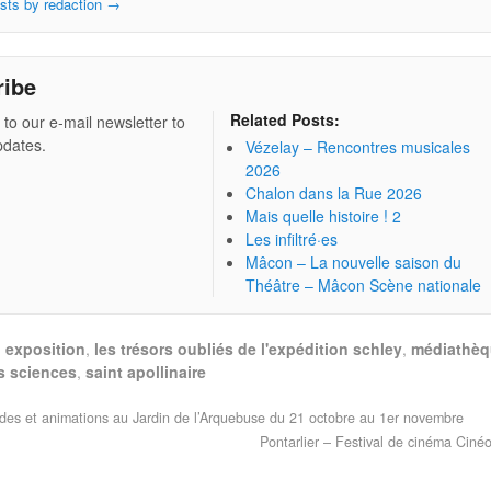
osts by redaction
→
ribe
Related Posts:
 to our e-mail newsletter to
pdates.
Vézelay – Rencontres musicales
2026
Chalon dans la Rue 2026
Mais quelle histoire ! 2
Les infiltré·es
Mâcon – La nouvelle saison du
Théâtre – Mâcon Scène nationale
,
exposition
,
les trésors oubliés de l'expédition schley
,
médiathè
s sciences
,
saint apollinaire
des et animations au Jardin de l’Arquebuse du 21 octobre au 1er novembre
Pontarlier – Festival de cinéma Cin