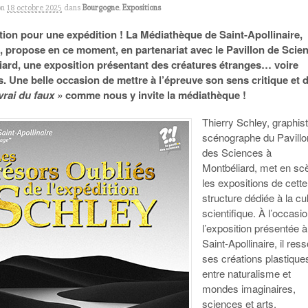
on
18 octobre 2025
dans
Bourgogne
,
Expositions
ion pour une expédition ! La Médiathèque de Saint-Apollinaire,
 propose en ce moment, en partenariat avec le Pavillon de Scie
iard, une exposition présentant de
s créatures étranges… voire
. Une belle occasion de mettre à l’épreuve son sens critique et 
vrai du faux
»
comme nous y invite la médiathèque !
Thierry
Schley
, graphis
scénographe du Pavillo
des Sciences à
Montbéliard, met en sc
les expositions de cette
structure dédiée à la cu
scientifique. À l’occasi
l’exposition présentée à
Saint-Apollinaire, il ress
ses créations plastique
entre naturalisme et
mondes imaginaires,
sciences et arts.