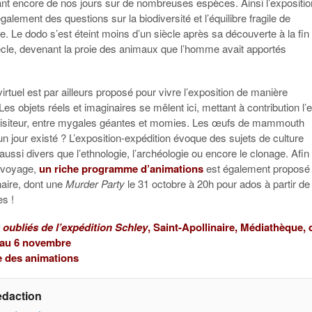
nt encore de nos jours sur de nombreuses espèces. Ainsi l’expositio
alement des questions sur la biodiversité et l’équilibre fragile de
. Le dodo s’est éteint moins d’un siècle après sa découverte à la fin
cle, devenant la proie des animaux que l’homme avait apportés
rtuel est par ailleurs proposé pour vivre l’exposition de manière
es objets réels et imaginaires se mêlent ici, mettant à contribution l’e
 visiteur, entre mygales géantes et momies. Les œufs de mammouth
 un jour existé ? L’exposition-expédition évoque des sujets de culture
 aussi divers que l’ethnologie, l’archéologie ou encore le clonage. Afin
 voyage,
un riche programme d’animations
est également proposé
naire, dont une
Murder Party
le 31 octobre à 20h pour ados à partir de
es !
 oubliés de l’expédition Schley
, Saint-Apollinaire, Médiathèque, 
 au 6 novembre
 des animations
edaction