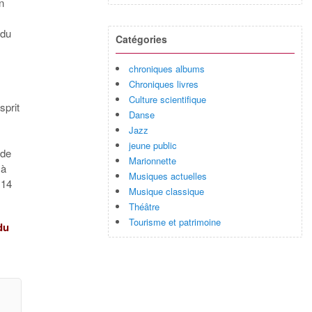
n
 du
Catégories
chroniques albums
Chroniques livres
Culture scientifique
sprit
Danse
Jazz
jeune public
 de
Marionnette
 à
Musiques actuelles
 14
Musique classique
Théâtre
Tourisme et patrimoine
du