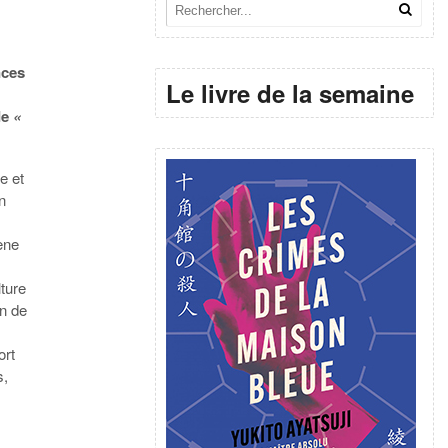
nces
Le livre de la semaine
de
«
te et
n
ène
lture
on de
ort
s,