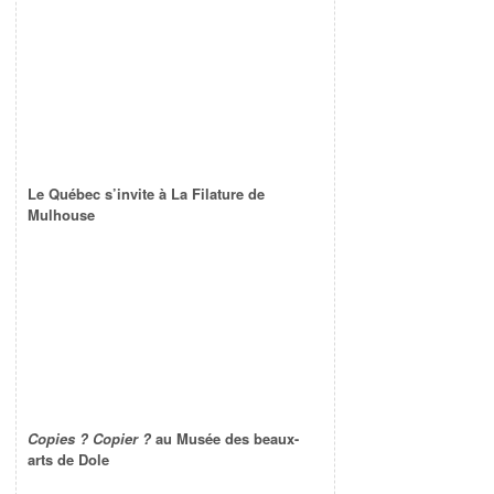
Le Québec s’invite à La Filature de
Mulhouse
Copies ? Copier ?
au Musée des beaux-
arts de Dole