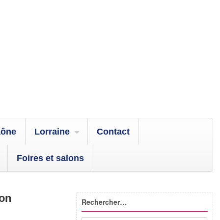
aône
Lorraine
Contact
Foires et salons
ion
Rechercher…