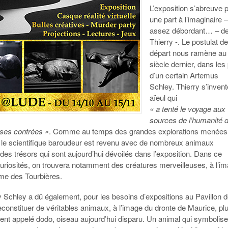
L
’exposition s’abreuve 
une part à l’imaginaire 
assez débordant… – d
Thierry -. Le postulat d
départ nous ramène au
siècle dernier, dans les
d’un certain Artemus
Schley. Thierry s’inven
aïeul qui
« a tenté le voyage aux
sources de l’humanité 
ses contrées »
. Comme au temps des grandes explorations menées
, le scientifique baroudeur est revenu avec de nombreux animaux
 des trésors qui sont aujourd’hui dévoilés dans l’exposition. Dans ce
curiosités, on trouvera notamment des créatures merveilleuses, à l’i
ome des Tourbières.
y Schley a dû également, pour les besoins d’expositions au Pavillon 
constituer de véritables animaux, à l’image du dronte de Maurice, pl
 appelé dodo, oiseau aujourd’hui disparu. Un animal qui symbolise