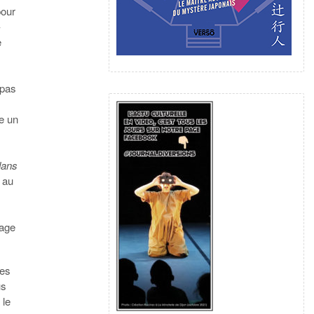
pour
–
e
e
 pas
te un
dans
 au
mage
des
us
 le