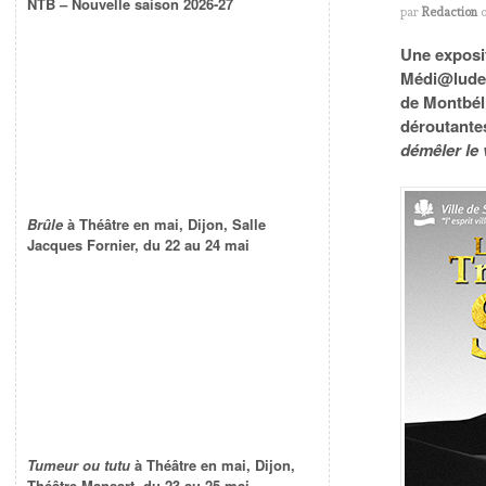
NTB – Nouvelle saison 2026-27
par
Redaction
Une exposit
Médi@lude,
de Montbél
déroutantes
démêler le 
Brûle
à Théâtre en mai, Dijon, Salle
Jacques Fornier, du 22 au 24 mai
Tumeur ou tutu
à Théâtre en mai, Dijon,
Théâtre Mansart, du 23 au 25 mai