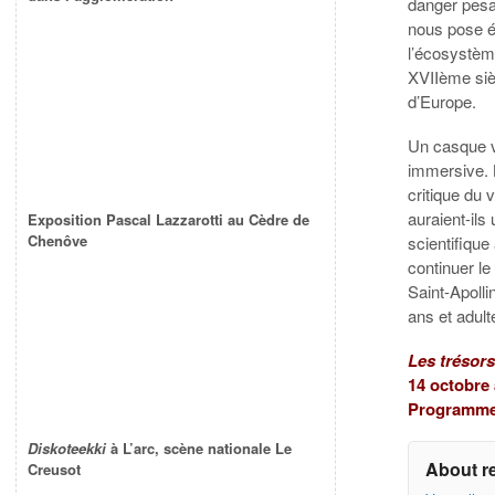
danger pesa
nous pose ég
l’écosystème
XVIIème siè
d’Europe.
Un casque vi
immersive. L
critique du
auraient-ils
Exposition Pascal Lazzarotti au Cèdre de
Chenôve
scientifique
continuer le
Saint-Apolli
ans et adult
Les trésors
14 octobre
Programme
Diskoteekki
à L’arc, scène nationale Le
About r
Creusot