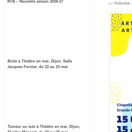
NTB – Nouvelle saison 2026-27
par
Redaction
Brûle
à Théâtre en mai, Dijon, Salle
Jacques Fornier, du 22 au 24 mai
Tumeur ou tutu
à Théâtre en mai, Dijon,
Théâtre Mansart, du 23 au 25 mai