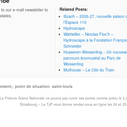
ribe
Related Posts:
 to our e-mail newsletter to
pdates.
Illzach – 2026-27, nouvelle saison 
l’Espace 110
Hydroscape
Wattwiller – Nicolas Floc’h –
Hydroscape à la Fondation Françoi
Schneider
Husseren-Wesserling – Un nouvea
parcours écomuséal au Parc de
Wesserling
Mulhouse – La Cité du Train
ement;
,
point de situation
,
saint-louis
a Filature Scène Nationale ne pourra pas ouvrir ses portes comme prévu le 2 j
Strasbourg – Le TJP vous donne rendez-vous en ligne les 24 et 25