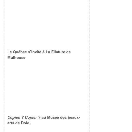
Le Québec s’invite à La Filature de
Mulhouse
Copies ? Copier ?
au Musée des beaux-
arts de Dole