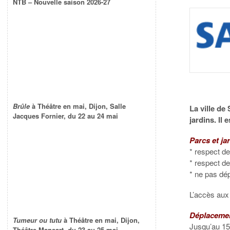
NTB – Nouvelle saison 2026-27
Brûle
à Théâtre en mai, Dijon, Salle
La ville de
Jacques Fornier, du 22 au 24 mai
jardins. Il
Parcs et ja
* respect d
* respect de
* ne pas dé
L’accès aux 
Déplacemen
Tumeur ou tutu
à Théâtre en mai, Dijon,
Jusqu’au 15 
Théâtre Mansart, du 23 au 25 mai