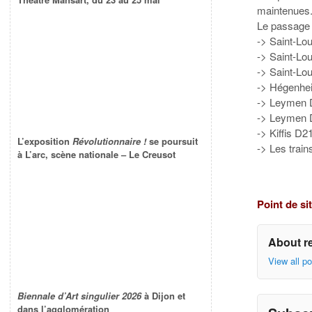
maintenues
Le passage d
-> Saint-Lo
-> Saint-Lo
-> Saint-Lou
-> Hégenhei
-> Leymen D
-> Leymen D2
-> Kiffis D2
L’exposition
Révolutionnaire !
se poursuit
-> Les train
à L’arc, scène nationale – Le Creusot
Point de si
About r
View all p
Biennale d’Art singulier 2026
à Dijon et
dans l’agglomération