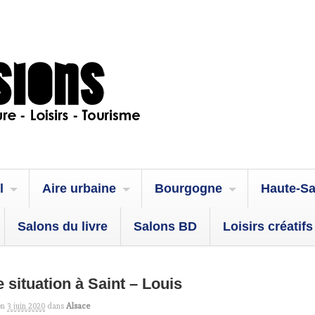
l
Aire urbaine
Bourgogne
Haute-S
Salons du livre
Salons BD
Loisirs créatifs
e situation à Saint – Louis
on
3 juin 2020
dans
Alsace