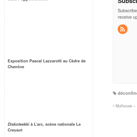
Subsc
Subscribe
receive u
Exposition Pascal Lazzarotti au Cèdre de
Chenôve
déconfin
Mulhouse – L
Diskoteekki
à L’arc, scène nationale Le
Creusot