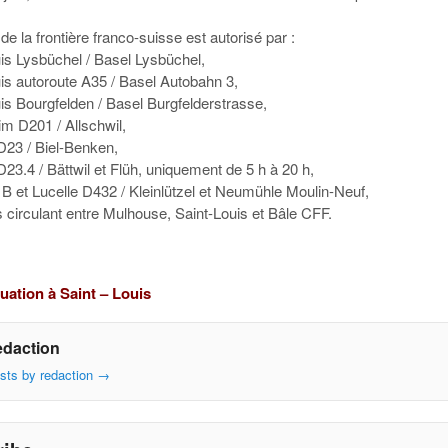
.
e la frontière franco-suisse est autorisé par :
uis Lysbüchel / Basel Lysbüchel,
uis autoroute A35 / Basel Autobahn 3,
is Bourgfelden / Basel Burgfelderstrasse,
m D201 / Allschwil,
23 / Biel-Benken,
3.4 / Bättwil et Flüh, uniquement de 5 h à 20 h,
1B et Lucelle D432 / Kleinlützel et Neumühle Moulin-Neuf,
s circulant entre Mulhouse, Saint-Louis et Bâle CFF.
tuation à Saint – Louis
edaction
osts by redaction
→