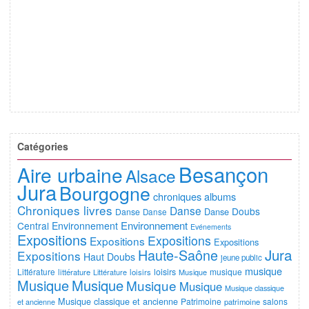
Catégories
Besançon
Aire urbaine
Alsace
Jura
Bourgogne
chroniques albums
Chroniques livres
Danse
Doubs
Danse
Danse
Danse
Environnement
Central
Environnement
Evénements
Expositions
Expositions
Expositions
Expositions
Jura
Haute-Saône
Expositions
Haut Doubs
jeune public
musique
Littérature
loisirs
musique
littérature
Littérature
loisirs
Musique
Musique
Musique
Musique
Musique
Musique classique
Musique classique et ancienne
Patrimoine
salons
et ancienne
patrimoine