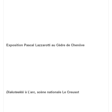
Exposition Pascal Lazzarotti au Cèdre de Chenôve
Diskoteekki
à L’arc, scène nationale Le Creusot