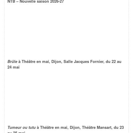
NTB – Nouvelle saison 2026-27
Brûle
à Théâtre en mai, Dijon, Salle Jacques Fornier, du 22 au
24 mai
Tumeur ou tutu
à Théâtre en mai, Dijon, Théâtre Mansart, du 23
au 25 mai