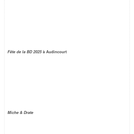
Fête de la BD 2025
à Audincourt
Miche & Drate