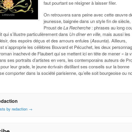
faut pourtant se résigner à laisser filer.
On retrouvera sans peine avec cette œuvre d
jeunesse, baignée dans un style fin de siècle, 
Proust de
La Recherche
: phrases au long co
it qui s’illustre particulièrement dans
Un dîner en ville
, mais aussi les
ésir, des espoirs déçus et des amours enfuies (
Assunta
). Ailleurs,
st s’approprie les célèbres Bouvard et Pécuchet, les deux personna
 roman inachevé de Flaubert qui se mettent ici en tête de mener
« la 
ans ses portraits d’artistes en vers, les contemporains auteurs de Pr
pour leur grade, le jeune écrivain distillant ses conseils sur la bonne
e comporter dans la société parisienne, qu’elle soit bourgeoise ou no
edaction
osts by redaction
→
ribe