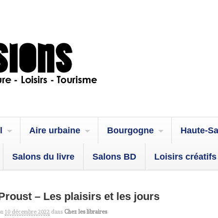
l
Aire urbaine
Bourgogne
Haute-S
Salons du livre
Salons BD
Loisirs créatifs
Proust – Les plaisirs et les jours
on
10 décembre 2022
dans
Chez les libraires