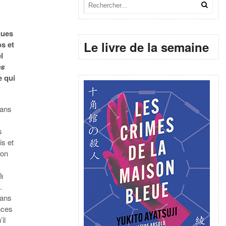
ques
Le livre de la semaine
s et
l
es
e qui
dans
s
is et
 on
à
.
dans
nces
il