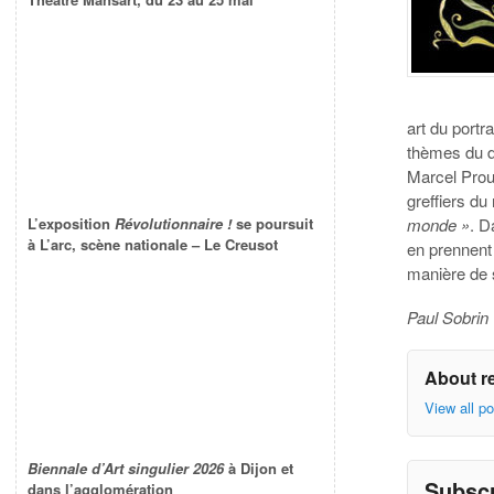
art du portra
thèmes du d
Marcel Prou
greffiers du
monde »
. D
L’exposition
Révolutionnaire !
se poursuit
à L’arc, scène nationale – Le Creusot
en prennent 
manière de s
Paul Sobrin
About r
View all p
Biennale d’Art singulier 2026
à Dijon et
Subsc
dans l’agglomération