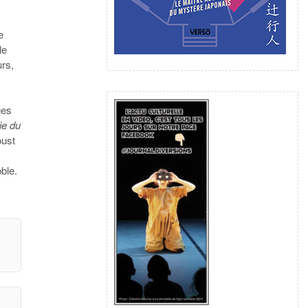
e
le
urs,
ges
vie du
oust
ble.