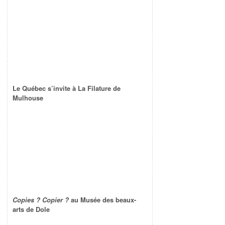
Le Québec s’invite à La Filature de
Mulhouse
Copies ? Copier ?
au Musée des beaux-
arts de Dole