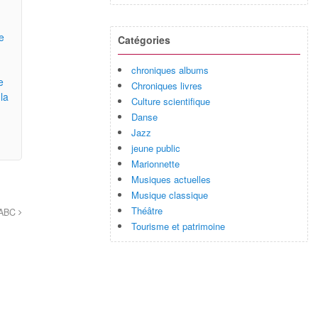
e
Catégories
chroniques albums
e
Chroniques livres
la
Culture scientifique
Danse
Jazz
n
jeune public
Marionnette
Musiques actuelles
Musique classique
Théâtre
l’ABC
Tourisme et patrimoine