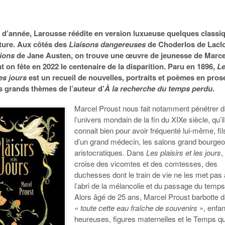
n d’année, Larousse réédite en version luxueuse quelques classi
rature. Aux côtés des
Liaisons dangereuses
de Choderlos de Laclo
ions
de Jane Austen, on trouve une œuvre de jeunesse de Marce
t on fête en 2022 le centenaire de la disparition. Paru en 1896,
L
les jours
est un recueil de nouvelles, portraits et poèmes en pros
s grands thèmes de l’auteur d’
À la recherche du temps perdu
.
Marcel Proust nous fait notamment pénétrer 
l’univers mondain de la fin du XIXe siècle, qu’il
connait bien pour avoir fréquenté lui-même, fil
d’un grand médecin, les salons grand bourgeo
aristocratiques. Dans
Les plaisirs et les jours
,
croise des vicomtes et des comtesses, des
duchesses dont le train de vie ne les met pas 
l’abri de la mélancolie et du passage du temps
Alors âgé de 25 ans, Marcel Proust barbotte 
« toute cette eau fraîche de souvenirs »
, enfa
heureuses, figures maternelles et le Temps qu’