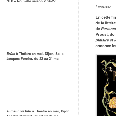
NTB – Nouvelle saison 2026-27
Larousse
En cette fi
de la litté
de
Persuas
Proust, don
plaisirs et 
annonce le
Brûle
à Théâtre en mai, Dijon, Salle
Jacques Fornier, du 22 au 24 mai
Tumeur ou tutu
à Théâtre en mai, Dijon,
Théâtre Mansart, du 23 au 25 mai